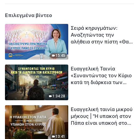
Επιλεγμένα βίντεο
Σειρά κηρυγμάτων:
Αναζητώντας την
αλήθεια στην πίστη «Θα
επιστρέψει πραγματικά ο
Κύριος πάνω σε
15:45
σύννεφο;»
Ευαγγελική Ταινία
«Συναντώντας τον Κύριο
κατά τη διάρκεια των
καταστροφών» (B) Η Γη
εισέρχεται σε μια
1:34:28
«περίοδο μαζικής
Ευαγγελική ταινία μικρού
εξαφάνισης». Οι
μήκους | "Η υπακοή στον
καταστροφές χτυπούν.
Πάπα είναι υπακοή στον
Ξεκινά η αντίστροφη
Κύριο;"
μέτρηση για την
ανθρωπότητα. Έχεις βρει
13:41