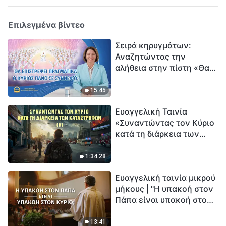
Επιλεγμένα βίντεο
Σειρά κηρυγμάτων:
Αναζητώντας την
αλήθεια στην πίστη «Θα
επιστρέψει πραγματικά ο
Κύριος πάνω σε
15:45
σύννεφο;»
Ευαγγελική Ταινία
«Συναντώντας τον Κύριο
κατά τη διάρκεια των
καταστροφών» (B) Η Γη
εισέρχεται σε μια
1:34:28
«περίοδο μαζικής
Ευαγγελική ταινία μικρού
εξαφάνισης». Οι
μήκους | "Η υπακοή στον
καταστροφές χτυπούν.
Πάπα είναι υπακοή στον
Ξεκινά η αντίστροφη
Κύριο;"
μέτρηση για την
ανθρωπότητα. Έχεις βρει
13:41