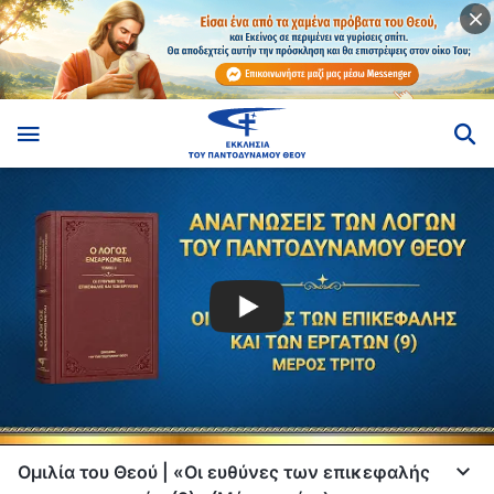
Ομιλία του Θεού | «Οι ευθύνες των επικεφαλής