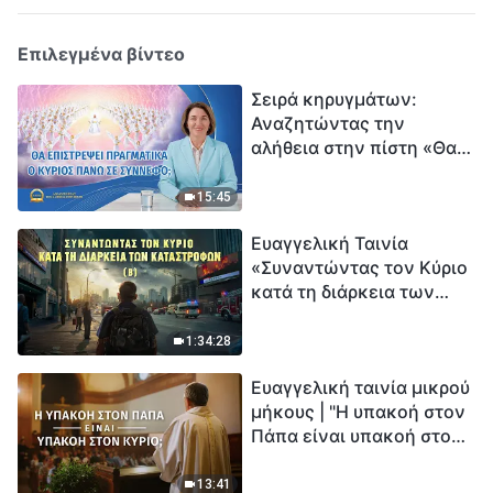
Επιλεγμένα βίντεο
Σειρά κηρυγμάτων:
Αναζητώντας την
αλήθεια στην πίστη «Θα
επιστρέψει πραγματικά ο
Κύριος πάνω σε
15:45
σύννεφο;»
Ευαγγελική Ταινία
«Συναντώντας τον Κύριο
κατά τη διάρκεια των
καταστροφών» (B) Η Γη
εισέρχεται σε μια
1:34:28
«περίοδο μαζικής
Ευαγγελική ταινία μικρού
εξαφάνισης». Οι
μήκους | "Η υπακοή στον
καταστροφές χτυπούν.
Πάπα είναι υπακοή στον
Ξεκινά η αντίστροφη
Κύριο;"
μέτρηση για την
ανθρωπότητα. Έχεις βρει
13:41