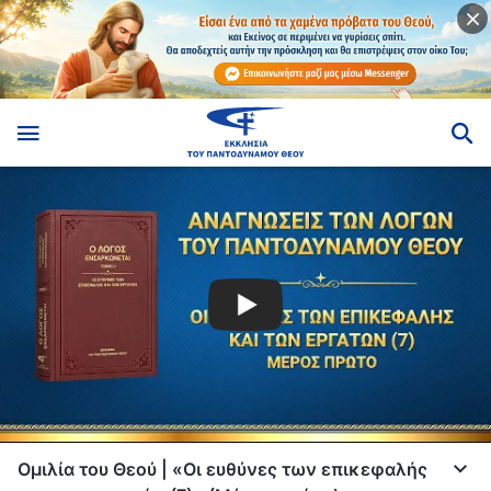
Ομιλία του Θεού | «Οι ευθύνες των επικεφαλής