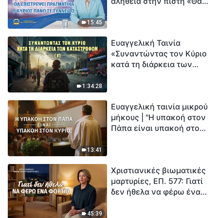
αλήθεια στην πίστη «Θα
επιστρέψει πραγματικά ο
Κύριος πάνω σε
15:45
σύννεφο;»
Ευαγγελική Ταινία
«Συναντώντας τον Κύριο
κατά τη διάρκεια των
καταστροφών» (B) Η Γη
εισέρχεται σε μια
1:34:28
«περίοδο μαζικής
Ευαγγελική ταινία μικρού
εξαφάνισης». Οι
μήκους | "Η υπακοή στον
καταστροφές χτυπούν.
Πάπα είναι υπακοή στον
Ξεκινά η αντίστροφη
Κύριο;"
μέτρηση για την
ανθρωπότητα. Έχεις βρει
13:41
τρόπο να επιβιώσεις;
Χριστιανικές βιωματικές
μαρτυρίες, ΕΠ. 577: Γιατί
δεν ήθελα να φέρω ένα
φορτίο
45:39