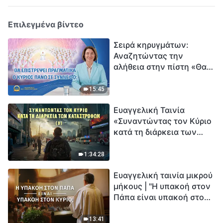
Επιλεγμένα βίντεο
Σειρά κηρυγμάτων:
Αναζητώντας την
αλήθεια στην πίστη «Θα
επιστρέψει πραγματικά ο
Κύριος πάνω σε
15:45
σύννεφο;»
Ευαγγελική Ταινία
«Συναντώντας τον Κύριο
κατά τη διάρκεια των
καταστροφών» (B) Η Γη
εισέρχεται σε μια
1:34:28
«περίοδο μαζικής
Ευαγγελική ταινία μικρού
εξαφάνισης». Οι
μήκους | "Η υπακοή στον
καταστροφές χτυπούν.
Πάπα είναι υπακοή στον
Ξεκινά η αντίστροφη
Κύριο;"
μέτρηση για την
ανθρωπότητα. Έχεις βρει
13:41