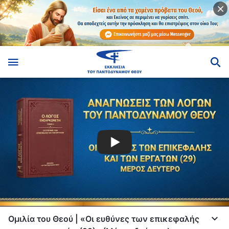
Ομιλία του Θεού | «Οι ευθύνες των επικεφαλής