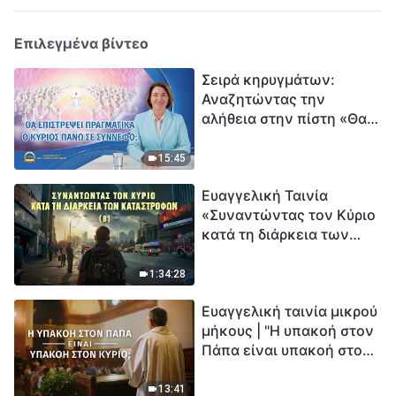
Επιλεγμένα βίντεο
Σειρά κηρυγμάτων:
Αναζητώντας την
αλήθεια στην πίστη «Θα
επιστρέψει πραγματικά ο
Κύριος πάνω σε
15:45
σύννεφο;»
Ευαγγελική Ταινία
«Συναντώντας τον Κύριο
κατά τη διάρκεια των
καταστροφών» (B) Η Γη
εισέρχεται σε μια
1:34:28
«περίοδο μαζικής
Ευαγγελική ταινία μικρού
εξαφάνισης». Οι
μήκους | "Η υπακοή στον
καταστροφές χτυπούν.
Πάπα είναι υπακοή στον
Ξεκινά η αντίστροφη
Κύριο;"
μέτρηση για την
ανθρωπότητα. Έχεις βρει
13:41