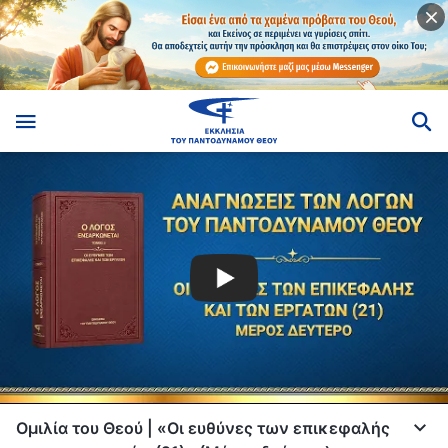
Ομιλία του Θεού | «Οι ευθύνες των επικεφαλής