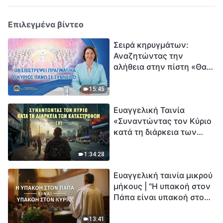
Επιλεγμένα βίντεο
Σειρά κηρυγμάτων:
Αναζητώντας την
αλήθεια στην πίστη «Θα
επιστρέψει πραγματικά ο
Κύριος πάνω σε
15:45
σύννεφο;»
Ευαγγελική Ταινία
«Συναντώντας τον Κύριο
κατά τη διάρκεια των
καταστροφών» (B) Η Γη
εισέρχεται σε μια
1:34:28
«περίοδο μαζικής
Ευαγγελική ταινία μικρού
εξαφάνισης». Οι
μήκους | "Η υπακοή στον
καταστροφές χτυπούν.
Πάπα είναι υπακοή στον
Ξεκινά η αντίστροφη
Κύριο;"
μέτρηση για την
ανθρωπότητα. Έχεις βρει
13:41