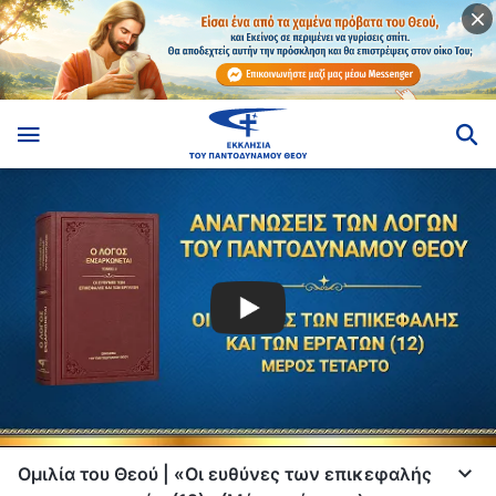
Ομιλία του Θεού | «Οι ευθύνες των επικεφαλής