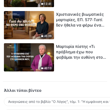
ανθρωπότητα. Έχεις βρει
13:41
τρόπο να επιβιώσεις;
Χριστιανικές βιωματικές
μαρτυρίες, ΕΠ. 577: Γιατί
δεν ήθελα να φέρω ένα
φορτίο
45:39
Μαρτυρία πίστης «Τι
πρόβλημα έχω που
φοβάμαι την ευθύνη στο
καθήκον μου;»
40:13
Άλλοι τύποι βίντεο
Αναγνώσεις από το βιβλίο "Ο Λόγος", τόμ. 1: "Η εμφάνιση και