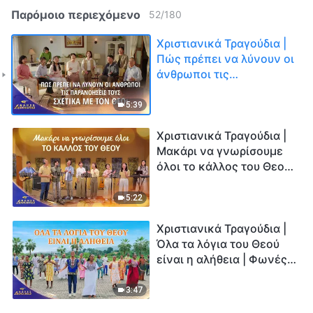
Παρόμοιο περιεχόμενο
52
/
180
Χριστιανικά Τραγούδια |
Πώς πρέπει να λύνουν οι
άνθρωποι τις
παρανοήσεις τους
σχετικά με τον Θεό; |
5:39
Φωνές δοξολογίας 2026
Χριστιανικά Τραγούδια |
Μακάρι να γνωρίσουμε
όλοι το κάλλος του Θεού
| Φωνές δοξολογίας
2026
5:22
Χριστιανικά Τραγούδια |
Όλα τα λόγια του Θεού
είναι η αλήθεια | Φωνές
δοξολογίας 2026
3:47