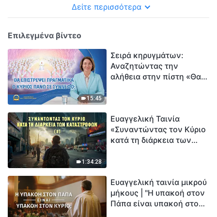
Δείτε περισσότερα
Επιλεγμένα βίντεο
Σειρά κηρυγμάτων:
Αναζητώντας την
αλήθεια στην πίστη «Θα
επιστρέψει πραγματικά ο
Κύριος πάνω σε
15:45
σύννεφο;»
Ευαγγελική Ταινία
«Συναντώντας τον Κύριο
κατά τη διάρκεια των
καταστροφών» (B) Η Γη
εισέρχεται σε μια
1:34:28
«περίοδο μαζικής
Ευαγγελική ταινία μικρού
εξαφάνισης». Οι
μήκους | "Η υπακοή στον
καταστροφές χτυπούν.
Πάπα είναι υπακοή στον
Ξεκινά η αντίστροφη
Κύριο;"
μέτρηση για την