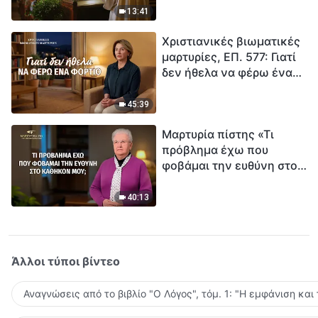
ανθρωπότητα. Έχεις βρει
13:41
τρόπο να επιβιώσεις;
Χριστιανικές βιωματικές
μαρτυρίες, ΕΠ. 577: Γιατί
δεν ήθελα να φέρω ένα
φορτίο
45:39
Μαρτυρία πίστης «Τι
πρόβλημα έχω που
φοβάμαι την ευθύνη στο
καθήκον μου;»
40:13
Άλλοι τύποι βίντεο
Αναγνώσεις από το βιβλίο "Ο Λόγος", τόμ. 1: "Η εμφάνιση και