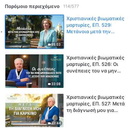
Παρόμοιο περιεχόμενο
114
/
577
Χριστιανικές βιωματικές
μαρτυρίες, ΕΠ. 529:
Μετάνοια μετά την
απομάκρυνση από τα
καθήκοντα
55:03
Χριστιανικές βιωματικές
μαρτυρίες, ΕΠ. 526: Οι
συνέπειες του να μην
αμφιβάλλεις ποτέ γι’
αυτούς που απασχολείς
33:08
Χριστιανικές βιωματικές
μαρτυρίες, ΕΠ. 527: Μετά
τη διάγνωσή μου για
καρκίνο
33:44