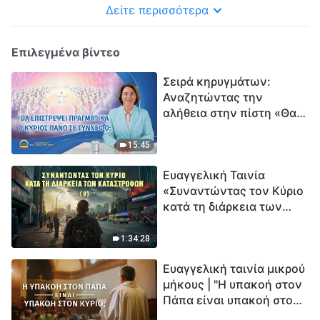
Δείτε περισσότερα
Επιλεγμένα βίντεο
Σειρά κηρυγμάτων:
Αναζητώντας την
αλήθεια στην πίστη «Θα
επιστρέψει πραγματικά ο
Κύριος πάνω σε
15:45
σύννεφο;»
Ευαγγελική Ταινία
«Συναντώντας τον Κύριο
κατά τη διάρκεια των
καταστροφών» (B) Η Γη
εισέρχεται σε μια
1:34:28
«περίοδο μαζικής
Ευαγγελική ταινία μικρού
εξαφάνισης». Οι
μήκους | "Η υπακοή στον
καταστροφές χτυπούν.
Πάπα είναι υπακοή στον
Ξεκινά η αντίστροφη
Κύριο;"
μέτρηση για την