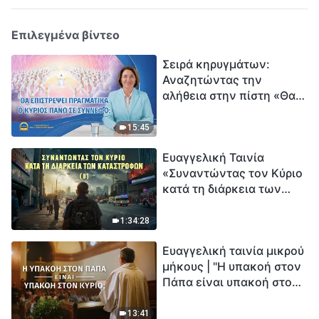
Επιλεγμένα βίντεο
Σειρά κηρυγμάτων:
Αναζητώντας την
αλήθεια στην πίστη «Θα
επιστρέψει πραγματικά ο
Κύριος πάνω σε
15:45
σύννεφο;»
Ευαγγελική Ταινία
«Συναντώντας τον Κύριο
κατά τη διάρκεια των
καταστροφών» (B) Η Γη
εισέρχεται σε μια
1:34:28
«περίοδο μαζικής
Ευαγγελική ταινία μικρού
εξαφάνισης». Οι
μήκους | "Η υπακοή στον
καταστροφές χτυπούν.
Πάπα είναι υπακοή στον
Ξεκινά η αντίστροφη
Κύριο;"
μέτρηση για την
ανθρωπότητα. Έχεις βρει
13:41