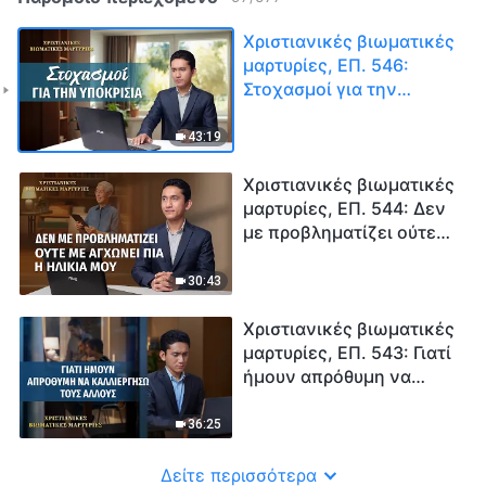
Χριστιανικές βιωματικές
μαρτυρίες, ΕΠ. 546:
Στοχασμοί για την
υποκρισία
43:19
Χριστιανικές βιωματικές
μαρτυρίες, ΕΠ. 544: Δεν
με προβληματίζει ούτε
με αγχώνει πια η ηλικία
μου
30:43
Χριστιανικές βιωματικές
μαρτυρίες, ΕΠ. 543: Γιατί
ήμουν απρόθυμη να
καλλιεργήσω τους
άλλους
36:25
Δείτε περισσότερα