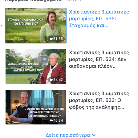
Χριστιανικές βιωματικές
μαρτυρίες, ΕΠ. 535:
Στοχασμός και
κατανόηση του εγωισμού
μου
51:55
Χριστιανικές βιωματικές
μαρτυρίες, ΕΠ. 534: Δεν
αισθάνομαι πλέον
κατώτερη λόγω της
αδέξιας ομιλίας μου
34:42
Χριστιανικές βιωματικές
μαρτυρίες, ΕΠ. 533: Ο
φόβος της ανάληψης
ευθύνης αποκάλυψε τον
εγωισμό και την
46:34
ποταπότητά μου
Δείτε περισσότερα