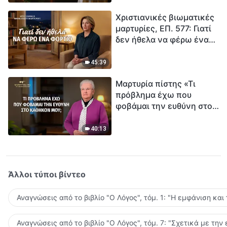
τρόπο να επιβιώσεις;
Χριστιανικές βιωματικές
μαρτυρίες, ΕΠ. 577: Γιατί
δεν ήθελα να φέρω ένα
φορτίο
45:39
Μαρτυρία πίστης «Τι
πρόβλημα έχω που
φοβάμαι την ευθύνη στο
καθήκον μου;»
40:13
Άλλοι τύποι βίντεο
Αναγνώσεις από το βιβλίο "Ο Λόγος", τόμ. 1: "Η εμφάνιση και
Αναγνώσεις από το βιβλίο "Ο Λόγος", τόμ. 7: "Σχετικά με την