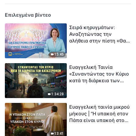
Επιλεγμένα βίντεο
Σειρά κηρυγμάτων:
Αναζητώντας την
αλήθεια στην πίστη «Θα
επιστρέψει πραγματικά ο
Κύριος πάνω σε
15:45
σύννεφο;»
Ευαγγελική Ταινία
«Συναντώντας τον Κύριο
κατά τη διάρκεια των
καταστροφών» (B) Η Γη
εισέρχεται σε μια
1:34:28
«περίοδο μαζικής
Ευαγγελική ταινία μικρού
εξαφάνισης». Οι
μήκους | "Η υπακοή στον
καταστροφές χτυπούν.
Πάπα είναι υπακοή στον
Ξεκινά η αντίστροφη
Κύριο;"
μέτρηση για την
ανθρωπότητα. Έχεις βρει
13:41