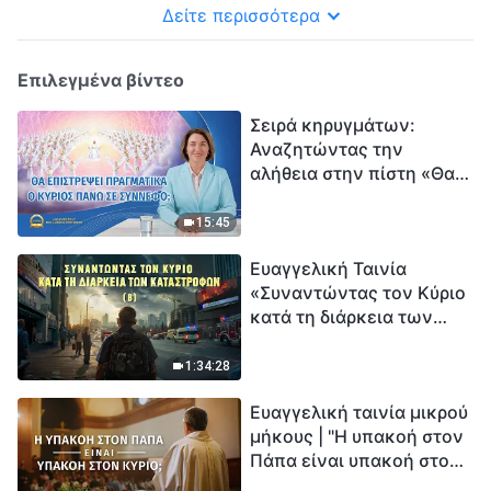
Δείτε περισσότερα
Επιλεγμένα βίντεο
Σειρά κηρυγμάτων:
Αναζητώντας την
αλήθεια στην πίστη «Θα
επιστρέψει πραγματικά ο
Κύριος πάνω σε
15:45
σύννεφο;»
Ευαγγελική Ταινία
«Συναντώντας τον Κύριο
κατά τη διάρκεια των
καταστροφών» (B) Η Γη
εισέρχεται σε μια
1:34:28
«περίοδο μαζικής
Ευαγγελική ταινία μικρού
εξαφάνισης». Οι
μήκους | "Η υπακοή στον
καταστροφές χτυπούν.
Πάπα είναι υπακοή στον
Ξεκινά η αντίστροφη
Κύριο;"
μέτρηση για την