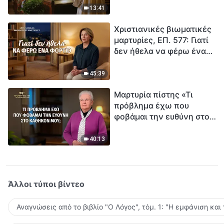
ανθρωπότητα. Έχεις βρει
13:41
τρόπο να επιβιώσεις;
Χριστιανικές βιωματικές
μαρτυρίες, ΕΠ. 577: Γιατί
δεν ήθελα να φέρω ένα
φορτίο
45:39
Μαρτυρία πίστης «Τι
πρόβλημα έχω που
φοβάμαι την ευθύνη στο
καθήκον μου;»
40:13
Άλλοι τύποι βίντεο
Αναγνώσεις από το βιβλίο "Ο Λόγος", τόμ. 1: "Η εμφάνιση και