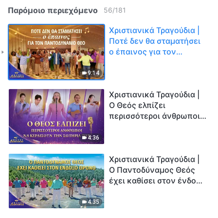
Παρόμοιο περιεχόμενο
56
/
181
Χριστιανικά Τραγούδια |
Ποτέ δεν θα σταματήσει
ο έπαινος για τον
Παντοδύναμο Θεό |
Φωνές δοξολογίας 2026
9:14
Χριστιανικά Τραγούδια |
Ο Θεός ελπίζει
περισσότεροι άνθρωποι
να κερδίσουν την
σωτηρία Του | Φωνές
4:36
δοξολογίας 2026
Χριστιανικά Τραγούδια |
Ο Παντοδύναμος Θεός
έχει καθίσει στον ένδοξο
θρόνο | Φωνές
δοξολογίας 2026
4:35