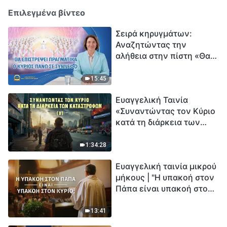
Επιλεγμένα βίντεο
Σειρά κηρυγμάτων:
Αναζητώντας την
αλήθεια στην πίστη «Θα
επιστρέψει πραγματικά ο
Κύριος πάνω σε
15:45
σύννεφο;»
Ευαγγελική Ταινία
«Συναντώντας τον Κύριο
κατά τη διάρκεια των
καταστροφών» (B) Η Γη
εισέρχεται σε μια
1:34:28
«περίοδο μαζικής
Ευαγγελική ταινία μικρού
εξαφάνισης». Οι
μήκους | "Η υπακοή στον
καταστροφές χτυπούν.
Πάπα είναι υπακοή στον
Ξεκινά η αντίστροφη
Κύριο;"
μέτρηση για την
ανθρωπότητα. Έχεις βρει
13:41
τρόπο να επιβιώσεις;