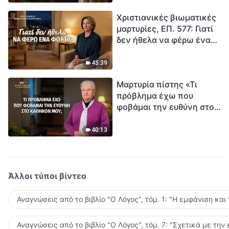
τρόπο να επιβιώσεις;
Χριστιανικές βιωματικές
μαρτυρίες, ΕΠ. 577: Γιατί
δεν ήθελα να φέρω ένα
φορτίο
45:39
Μαρτυρία πίστης «Τι
πρόβλημα έχω που
φοβάμαι την ευθύνη στο
καθήκον μου;»
40:13
Άλλοι τύποι βίντεο
Αναγνώσεις από το βιβλίο "Ο Λόγος", τόμ. 1: "Η εμφάνιση και
Αναγνώσεις από το βιβλίο "Ο Λόγος", τόμ. 7: "Σχετικά με την