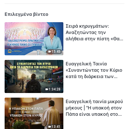
Επιλεγμένα βίντεο
Σειρά κηρυγμάτων:
Αναζητώντας την
αλήθεια στην πίστη «Θα
επιστρέψει πραγματικά ο
Κύριος πάνω σε
15:45
σύννεφο;»
Ευαγγελική Ταινία
«Συναντώντας τον Κύριο
κατά τη διάρκεια των
καταστροφών» (B) Η Γη
εισέρχεται σε μια
1:34:28
«περίοδο μαζικής
Ευαγγελική ταινία μικρού
εξαφάνισης». Οι
μήκους | "Η υπακοή στον
καταστροφές χτυπούν.
Πάπα είναι υπακοή στον
Ξεκινά η αντίστροφη
Κύριο;"
μέτρηση για την
ανθρωπότητα. Έχεις βρει
13:41