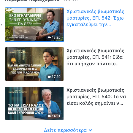
Χριστιανικές βιωματικές
μαρτυρίες, ΕΠ. 542: Έχω
εγκαταλείψει την
επιθυμία μου για θέση
43:20
Χριστιανικές βιωματικές
μαρτυρίες, ΕΠ. 541: Είδα
ότι υπήρχαν πάντοτε
ακάθαρτα στοιχεία πίσω
από τα λόγια μου
37:30
Χριστιανικές βιωματικές
μαρτυρίες, ΕΠ. 540: Το να
είσαι καλός σημαίνει να
έχεις καλή ανθρώπινη
φύση;
54:01
Δείτε περισσότερα