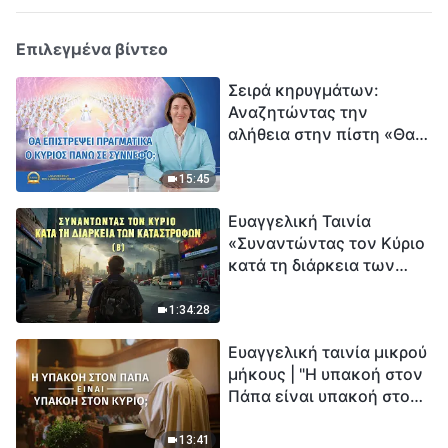
Επιλεγμένα βίντεο
Σειρά κηρυγμάτων:
Αναζητώντας την
αλήθεια στην πίστη «Θα
επιστρέψει πραγματικά ο
Κύριος πάνω σε
15:45
σύννεφο;»
Ευαγγελική Ταινία
«Συναντώντας τον Κύριο
κατά τη διάρκεια των
καταστροφών» (B) Η Γη
εισέρχεται σε μια
1:34:28
«περίοδο μαζικής
Ευαγγελική ταινία μικρού
εξαφάνισης». Οι
μήκους | "Η υπακοή στον
καταστροφές χτυπούν.
Πάπα είναι υπακοή στον
Ξεκινά η αντίστροφη
Κύριο;"
μέτρηση για την
ανθρωπότητα. Έχεις βρει
13:41