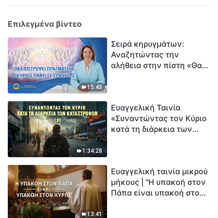
Επιλεγμένα βίντεο
Σειρά κηρυγμάτων:
Αναζητώντας την
αλήθεια στην πίστη «Θα
επιστρέψει πραγματικά ο
Κύριος πάνω σε
15:45
σύννεφο;»
Ευαγγελική Ταινία
«Συναντώντας τον Κύριο
κατά τη διάρκεια των
καταστροφών» (B) Η Γη
εισέρχεται σε μια
1:34:28
«περίοδο μαζικής
Ευαγγελική ταινία μικρού
εξαφάνισης». Οι
μήκους | "Η υπακοή στον
καταστροφές χτυπούν.
Πάπα είναι υπακοή στον
Ξεκινά η αντίστροφη
Κύριο;"
μέτρηση για την
ανθρωπότητα. Έχεις βρει
13:41