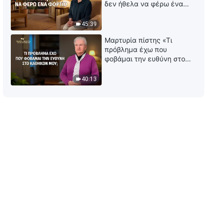
της αναφοράς προβλημάτων»
δεν ήθελα να φέρω ένα
φορτίο
39:09
45:39
Μαρτυρία πίστης «Τι
Μαρτυρία πίστης «Είναι συνετό
πρόβλημα έχω που
να μη μιλάς για τα λάθη των
φοβάμαι την ευθύνη στο
άλλων;»
καθήκον μου;»
39:55
40:13
Μαρτυρία πίστης «Επέμεινα
στο καθήκον μου στους
δύσκολους καιρούς»
41:16
Μαρτυρία πίστης
«Εξαλείφθηκαν η
επιφυλακτικότητά μου και η
παρανόηση μου»
37:58
Μαρτυρία πίστης «Στοχασμοί
μετά το κλάδεμά μου»