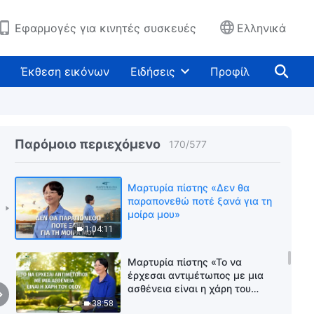
Θεού»
52:11
Εφαρμογές για κινητές συσκευές
Ελληνικά
Μαρτυρία πίστης «Στοχασμός
πάνω στην επιπολαιότητα»
Έκθεση εικόνων
Ειδήσεις
Προφίλ
40:57
Μαρτυρία πίστης «Δεν
ανησυχώ πλέον για τον γάμο
του γιου μου»
Παρόμοιο περιεχόμενο
170
/
577
43:06
Μαρτυρία πίστης «Δεν θα
παραπονεθώ ποτέ ξανά για τη
μοίρα μου»
1:04:11
Μαρτυρία πίστης «Το να
έρχεσαι αντιμέτωπος με μια
ασθένεια είναι η χάρη του
Θεού»
38:58