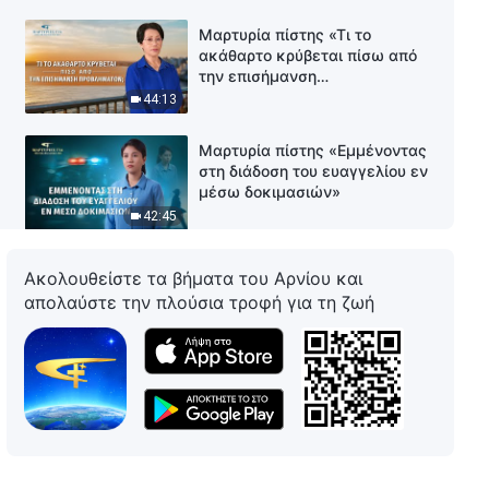
Μαρτυρία πίστης «Τι το
ακάθαρτο κρύβεται πίσω από
την επισήμανση
προβλημάτων;»
44:13
Μαρτυρία πίστης «Εμμένοντας
στη διάδοση του ευαγγελίου εν
μέσω δοκιμασιών»
42:45
Μαρτυρία πίστης «Δεν
Ακολουθείστε τα βήματα του Αρνίου και
αγωνίζομαι πλέον να γίνω
απολαύστε την πλούσια τροφή για τη ζωή
επικεφαλής»
42:54
Μαρτυρία πίστης «Δεν υπάρχει
κατάταξη ή διάκριση ανάμεσα
στα καθήκοντα»
31:49