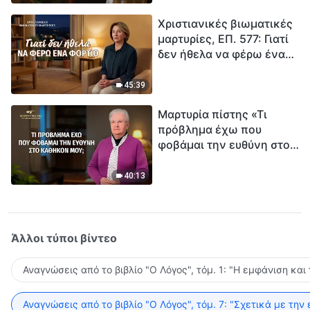
τρόπο να επιβιώσεις;
Χριστιανικές βιωματικές
μαρτυρίες, ΕΠ. 577: Γιατί
δεν ήθελα να φέρω ένα
φορτίο
45:39
Μαρτυρία πίστης «Τι
πρόβλημα έχω που
φοβάμαι την ευθύνη στο
καθήκον μου;»
40:13
Άλλοι τύποι βίντεο
Αναγνώσεις από το βιβλίο "Ο Λόγος", τόμ. 1: "Η εμφάνιση και
Αναγνώσεις από το βιβλίο "Ο Λόγος", τόμ. 7: "Σχετικά με την