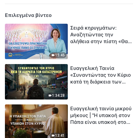
Επιλεγμένα βίντεο
Σειρά κηρυγμάτων:
Αναζητώντας την
αλήθεια στην πίστη «Θα
επιστρέψει πραγματικά ο
Κύριος πάνω σε
15:45
σύννεφο;»
Ευαγγελική Ταινία
«Συναντώντας τον Κύριο
κατά τη διάρκεια των
καταστροφών» (B) Η Γη
εισέρχεται σε μια
1:34:28
«περίοδο μαζικής
Ευαγγελική ταινία μικρού
εξαφάνισης». Οι
μήκους | "Η υπακοή στον
καταστροφές χτυπούν.
Πάπα είναι υπακοή στον
Ξεκινά η αντίστροφη
Κύριο;"
μέτρηση για την
ανθρωπότητα. Έχεις βρει
13:41