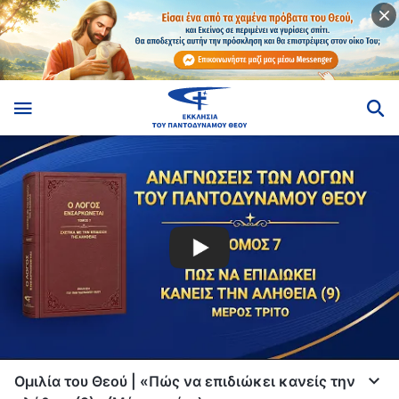
Ομιλία του Θεού | «Πώς να επιδιώκει κανείς την