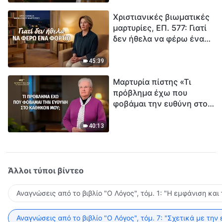
τρόπο να επιβιώσεις;
Χριστιανικές βιωματικές
μαρτυρίες, ΕΠ. 577: Γιατί
δεν ήθελα να φέρω ένα
φορτίο
45:39
Μαρτυρία πίστης «Τι
πρόβλημα έχω που
φοβάμαι την ευθύνη στο
καθήκον μου;»
40:13
Άλλοι τύποι βίντεο
Αναγνώσεις από το βιβλίο "Ο Λόγος", τόμ. 1: "Η εμφάνιση και
Αναγνώσεις από το βιβλίο "Ο Λόγος", τόμ. 7: "Σχετικά με την