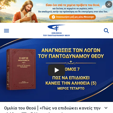
Ομιλία του Θεού | «Πώς να επιδιώκει κανείς την