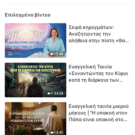
Επιλεγμένα βίντεο
Σειρά κηρυγμάτων:
Αναζητώντας την
αλήθεια στην πίστη «Θα
επιστρέψει πραγματικά ο
Κύριος πάνω σε
15:45
σύννεφο;»
Ευαγγελική Ταινία
«Συναντώντας τον Κύριο
κατά τη διάρκεια των
καταστροφών» (B) Η Γη
εισέρχεται σε μια
1:34:28
«περίοδο μαζικής
Ευαγγελική ταινία μικρού
εξαφάνισης». Οι
μήκους | "Η υπακοή στον
καταστροφές χτυπούν.
Πάπα είναι υπακοή στον
Ξεκινά η αντίστροφη
Κύριο;"
μέτρηση για την
ανθρωπότητα. Έχεις βρει
13:41