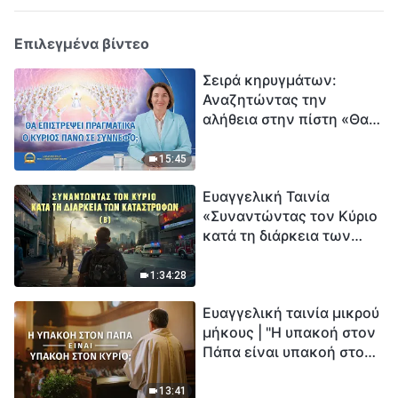
Επιλεγμένα βίντεο
Σειρά κηρυγμάτων:
Αναζητώντας την
αλήθεια στην πίστη «Θα
επιστρέψει πραγματικά ο
Κύριος πάνω σε
15:45
σύννεφο;»
Ευαγγελική Ταινία
«Συναντώντας τον Κύριο
κατά τη διάρκεια των
καταστροφών» (B) Η Γη
εισέρχεται σε μια
1:34:28
«περίοδο μαζικής
Ευαγγελική ταινία μικρού
εξαφάνισης». Οι
μήκους | "Η υπακοή στον
καταστροφές χτυπούν.
Πάπα είναι υπακοή στον
Ξεκινά η αντίστροφη
Κύριο;"
μέτρηση για την
ανθρωπότητα. Έχεις βρει
13:41