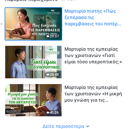
Μαρτυρία πίστης «Πώς
ξεπέρασα τις
παρεμβάσεις του πατέρα
μου»
29:37
Μαρτυρία της εμπειρίας
των χριστιανών «Γιατί
είμαι τόσο υπεροπτικός;»
38:48
Μαρτυρία της εμπειρίας
των χριστιανών «Η μικρή
μου γνώση για τις
διαθέσεις των
αντίχριστων»
41:26
Δείτε περισσότερα