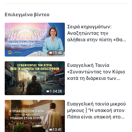
Επιλεγμένα βίντεο
Σειρά κηρυγμάτων:
Αναζητώντας την
αλήθεια στην πίστη «Θα
επιστρέψει πραγματικά ο
Κύριος πάνω σε
15:45
σύννεφο;»
Ευαγγελική Ταινία
«Συναντώντας τον Κύριο
κατά τη διάρκεια των
καταστροφών» (B) Η Γη
εισέρχεται σε μια
1:34:28
«περίοδο μαζικής
Ευαγγελική ταινία μικρού
εξαφάνισης». Οι
μήκους | "Η υπακοή στον
καταστροφές χτυπούν.
Πάπα είναι υπακοή στον
Ξεκινά η αντίστροφη
Κύριο;"
μέτρηση για την
ανθρωπότητα. Έχεις βρει
13:41