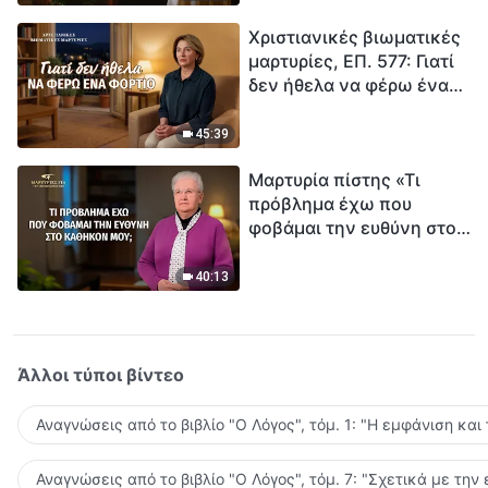
τρόπο να επιβιώσεις;
Χριστιανικές βιωματικές
μαρτυρίες, ΕΠ. 577: Γιατί
δεν ήθελα να φέρω ένα
φορτίο
45:39
Μαρτυρία πίστης «Τι
πρόβλημα έχω που
φοβάμαι την ευθύνη στο
καθήκον μου;»
40:13
Άλλοι τύποι βίντεο
Αναγνώσεις από το βιβλίο "Ο Λόγος", τόμ. 1: "Η εμφάνιση και
Αναγνώσεις από το βιβλίο "Ο Λόγος", τόμ. 7: "Σχετικά με την