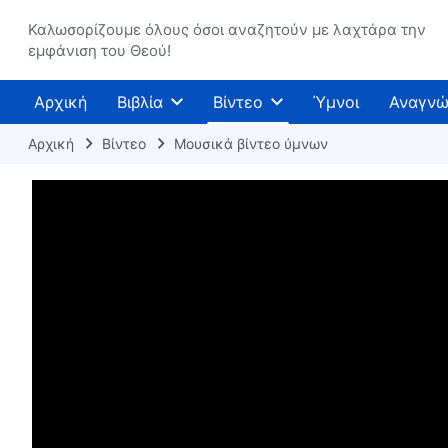
Καλωσορίζουμε όλους όσοι αναζητούν με λαχτάρα την
εμφάνιση του Θεού!
Αρχική
Βιβλία
Βίντεο
Ύμνοι
Αναγνώ
Αρχική
Βίντεο
Μουσικά βίντεο ύμνων