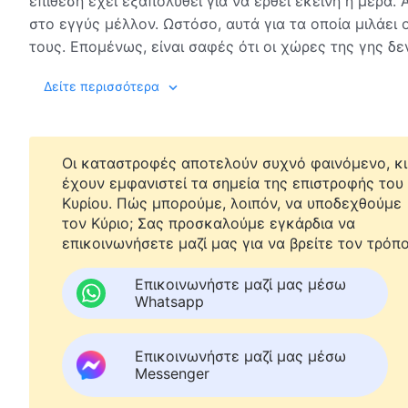
επίθεση έχει εξαπολυθεί για να έρθει εκείνη η μέρα. 
στο εγγύς μέλλον. Ωστόσο, αυτά για τα οποία μιλάει
τους. Επομένως, είναι σαφές ότι οι χώρες της γης δ
ημέρα επίκειται, και ο μεγάλος κόκκινος δράκοντας 
Δείτε περισσότερα
Για να διασφαλίσουν την απόλυτη επιτυχία του σχεδί
Οι καταστροφές αποτελούν συχνό φαινόμενο, κι
των ανθρώπων και έχουν αρχίσει να κάνουν το παν γι
έχουν εμφανιστεί τα σημεία της επιστροφής του
ενσαρκωμένος Θεός είναι παρών στο πεδίο της μάχης 
Κυρίου. Πώς μπορούμε, λοιπόν, να υποδεχθούμε
ενσάρκωση, εκεί είναι που εξολοθρεύεται ο εχθρός. Η
τον Κύριο; Σας προσκαλούμε εγκάρδια να
εκμηδενιστεί από το χέρι του Θεού. Ο Θεός δεν θα τ
επικοινωνήσετε μαζί μας για να βρείτε τον τρόπο
ωριμάζει, αποδεικνύεται ότι ο μεγάλος κόκκινος δρά
οφθαλμοφανέστατο στον άνθρωπο. Η ωρίμανση του λα
Επικοινωνήστε μαζί μας μέσω
Από το "Ο Λόγος", τόμ. 1: "Η εμφάνιση και το έργο του Θεο
Whatsapp
Επικοινωνήστε μαζί μας μέσω
Messenger