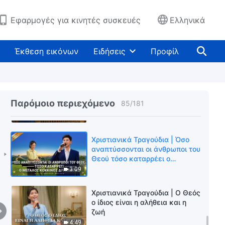
4:29
Εφαρμογές για κινητές συσκευές
Ελληνικά
Χριστιανικά Τραγούδια | Οι
άνθρωποι θα πρέπει να
Έκθεση εικόνων
Ειδήσεις
Προφίλ
επιδιώκουν να βιώσουν μια
ουσιαστική ζωή
6:38
Χριστιανικά Τραγούδια | Η
παίδευση και κρίση του Θεού
Παρόμοιο περιεχόμενο
85
/
181
είναι το φως της σωτηρίας του
ανθρώπου
3:23
Χριστιανικά Τραγούδια | Όσο
αναπτύσσονται οι άνθρωποι του
Θεού τόσο καταρρέει ο
μεγάλος κόκκινος δράκοντας
3:09
Χριστιανικά Τραγούδια | Ο Θεός
ο ίδιος είναι η αλήθεια και η
ζωή
4:49