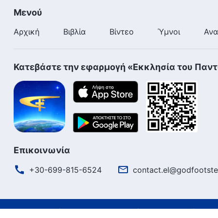
Μενού
Αρχική
Βιβλία
Βίντεο
Ύμνοι
Ανα
Κατεβάστε την εφαρμογή «Εκκλησία του Παν
Επικοινωνία
+30-699-815-6524
contact.el@godfootste
Όροι Χρήσης
Πολιτική απορρήτου
Συντελεστές
Πολι