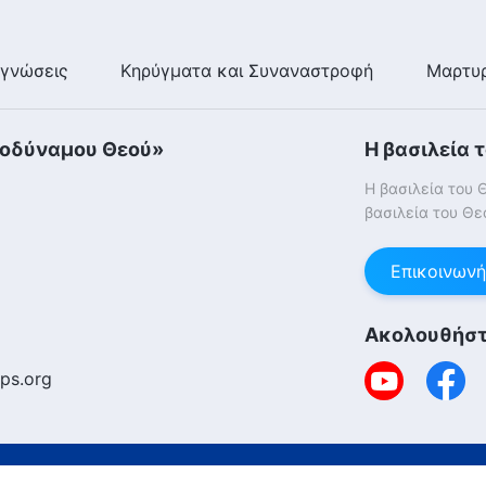
γνώσεις
Κηρύγματα και Συναναστροφή
Μαρτυρ
τοδύναμου Θεού»
Η βασιλεία 
Η βασιλεία του 
βασιλεία του Θε
Επικοινωνή
Ακολουθήστ
ps.org
Copyright © 2026
Εκκλησία του Παντοδ
τική για τα Cookies