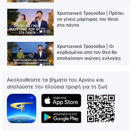
Χριστιανικά Τραγούδια | Πρέπει
να γίνεις μάρτυρας του Θεού
στα πάντα
4:05
Χριστιανικά Τραγούδια | Οι
κερδισμένοι από τον Θεό θα
απολαύσουν αιώνιες ευλογίες
6:15
Ακολουθείστε τα βήματα του Αρνίου και
Χριστιανικά Τραγούδια | Η ζωή
του ανθρώπου υπόκειται
απολαύστε την πλούσια τροφή για τη ζωή
πλήρως στην κυριαρχία του
Θεού
4:29
Χριστιανικά Τραγούδια | Οι
προσδοκίες του Θεού για τον
άνθρωπο δεν έχουν αλλάξει
5:42