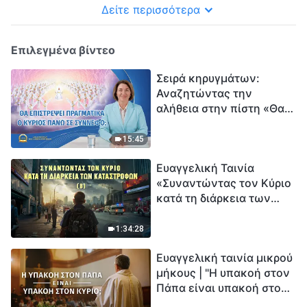
Δείτε περισσότερα
Επιλεγμένα βίντεο
Σειρά κηρυγμάτων:
Αναζητώντας την
αλήθεια στην πίστη «Θα
επιστρέψει πραγματικά ο
Κύριος πάνω σε
15:45
σύννεφο;»
Ευαγγελική Ταινία
«Συναντώντας τον Κύριο
κατά τη διάρκεια των
καταστροφών» (B) Η Γη
εισέρχεται σε μια
1:34:28
«περίοδο μαζικής
Ευαγγελική ταινία μικρού
εξαφάνισης». Οι
μήκους | "Η υπακοή στον
καταστροφές χτυπούν.
Πάπα είναι υπακοή στον
Ξεκινά η αντίστροφη
Κύριο;"
μέτρηση για την