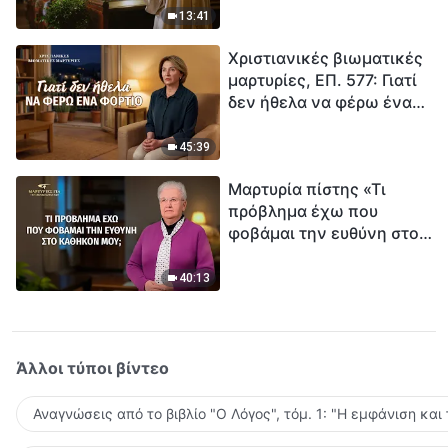
ανθρωπότητα. Έχεις βρει
13:41
τρόπο να επιβιώσεις;
Χριστιανικές βιωματικές
μαρτυρίες, ΕΠ. 577: Γιατί
δεν ήθελα να φέρω ένα
φορτίο
45:39
Μαρτυρία πίστης «Τι
πρόβλημα έχω που
φοβάμαι την ευθύνη στο
καθήκον μου;»
40:13
Άλλοι τύποι βίντεο
Αναγνώσεις από το βιβλίο "Ο Λόγος", τόμ. 1: "Η εμφάνιση και