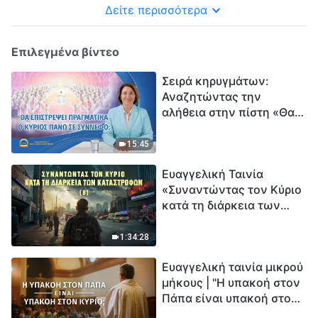
Δείτε περισσότερα
Επιλεγμένα βίντεο
Σειρά κηρυγμάτων:
Αναζητώντας την
αλήθεια στην πίστη «Θα
επιστρέψει πραγματικά ο
Κύριος πάνω σε
15:45
σύννεφο;»
Ευαγγελική Ταινία
«Συναντώντας τον Κύριο
κατά τη διάρκεια των
καταστροφών» (B) Η Γη
εισέρχεται σε μια
1:34:28
«περίοδο μαζικής
Ευαγγελική ταινία μικρού
εξαφάνισης». Οι
μήκους | "Η υπακοή στον
καταστροφές χτυπούν.
Πάπα είναι υπακοή στον
Ξεκινά η αντίστροφη
Κύριο;"
μέτρηση για την