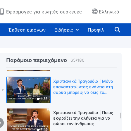
δοξολογίας 2026
7:47
Εφαρμογές για κινητές συσκευές
Ελληνικά
Χριστιανικά Τραγούδια | Η
σημασία των δύο
Έκθεση εικόνων
Ειδήσεις
Προφίλ
ενσαρκώσεων του Θεού
5:31
Χριστιανικά Τραγούδια | Η
αγάπη και η ουσία του Θεού
Παρόμοιο περιεχόμενο
65
/
180
είναι ανιδιοτελείς
4:59
Χριστιανικά Τραγούδια | Μόνο
επαναστατώντας ενάντια στη
σάρκα μπορείς να δεις το
κάλλος του Θεού
4:38
Χριστιανικά Τραγούδια | Ποιος
εκφράζει την αλήθεια για να
σώσει τον άνθρωπο;
3:49