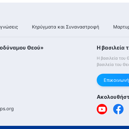
γνώσεις
Κηρύγματα και Συναναστροφή
Μαρτυρ
τοδύναμου Θεού»
Η βασιλεία 
Η βασιλεία του 
βασιλεία του Θε
Επικοινωνή
Ακολουθήστ
ps.org