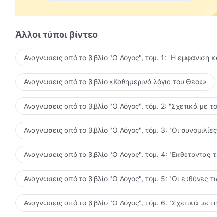
μεγάλη αδικία και αυτή τη στιγμή θα αρχίσεις να διαμ
Άλλοι τύποι βίντεο
Όσο πιο πολύ ενδίδεις στις αδυναμίες της σάρκας με 
Αναγνώσεις από το βιβλίο "Ο Λόγος", τόμ. 1: "Η εμφάνιση κ
Θεός το παρακάνει, μέχρι που τα πράγματα να γίνουν
αρχίσεις να αντιτάσσεσαι στον Θεό και να γεμίσεις 
Αναγνώσεις από το βιβλίο «Καθημερινά λόγια του Θεού»
ενάντια στη σάρκα και να μην της κάνεις τα χατίρια: «
οικογένεια —κανένα από αυτά δεν έχει σημασία! Στη
Αναγνώσεις από το βιβλίο "Ο Λόγος", τόμ. 2: "Σχετικά με τ
τα δυνατά μου να ικανοποιήσω τον Θεό και να μην ικ
αποφασιστικότητα.
Από το «Ο Λόγος», τόμ. 1: «Η εμφάνιση και το έργο 
Αναγνώσεις από το βιβλίο "Ο Λόγος", τόμ. 3: "Οι συνομιλί
Αναγνώσεις από το βιβλίο "Ο Λόγος", τόμ. 4: "Εκθέτοντας 
Αναγνώσεις από το βιβλίο "Ο Λόγος", τόμ. 5: "Οι ευθύνες
Αναγνώσεις από το βιβλίο "Ο Λόγος", τόμ. 6: "Σχετικά με τ