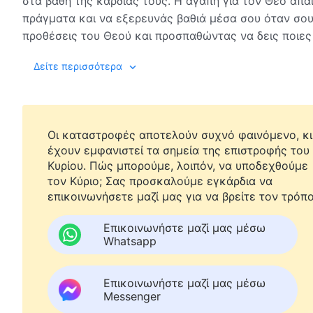
στα βάθη της καρδιάς τους. Η αγάπη για τον Θεό απα
πράγματα και να εξερευνάς βαθιά μέσα σου όταν σου
προθέσεις του Θεού και προσπαθώντας να δεις ποιες ε
σου ζητά να καταφέρεις και πώς θα πρέπει να νοιάζεσ
Δείτε περισσότερα
Εάν αγαπάς αληθινά τον Θεό και δεν ικανοποιείς τη σ
τόσο σωστά και τόσο καλά και ότι η κατάρα Του για τ
Οι καταστροφές αποτελούν συχνό φαινόμενο, κι
σου είναι δικαιολογημένες. Θα υπάρξουν στιγμές που
έχουν εμφανιστεί τα σημεία της επιστροφής του
δημιουργεί ένα περιβάλλον για να σε σκληραγωγήσει
Κυρίου. Πώς μπορούμε, λοιπόν, να υποδεχθούμε
θα αισθάνεσαι ότι αυτό που κάνει ο Θεός είναι υπέρο
τον Κύριο; Σας προσκαλούμε εγκάρδια να
επικοινωνήσετε μαζί μας για να βρείτε τον τρόπο
και ότι ο Θεός είναι τόσο αξιαγάπητος.
Επικοινωνήστε μαζί μας μέσω
Whatsapp
Αν εσύ φροντίζεις να ικανοποιείς τις αδυναμίες της σ
νιώθεις ότι πάντα πονάς και ότι πάντα είσαι θλιμμένο
Επικοινωνήστε μαζί μας μέσω
Θεού, και θα φανεί σαν να μην δείχνει καθόλου συμπ
Messenger
αγνοεί τις δυσκολίες του ανθρώπου. Κι έτσι θα νιώθε