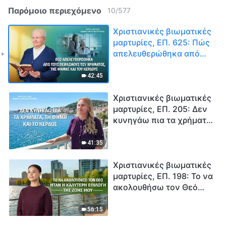
Παρόμοιο περιεχόμενο
10
/
577
Χριστιανικές βιωματικές
μαρτυρίες, ΕΠ. 625: Πώς
απελευθερώθηκα από
τους πειρασμούς του
χρήματος, της φήμης και
42:45
του κέρδους
Χριστιανικές βιωματικές
μαρτυρίες, ΕΠ. 205: Δεν
κυνηγάω πια τα χρήματα,
τη φήμη και το κέρδος
41:35
Χριστιανικές βιωματικές
μαρτυρίες, ΕΠ. 198: Το να
ακολουθήσω τον Θεό
ήταν η καλύτερη επιλογή
της ζωής μου
56:15