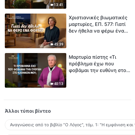
ανθρωπότητα. Έχεις βρει
13:41
τρόπο να επιβιώσεις;
Χριστιανικές βιωματικές
μαρτυρίες, ΕΠ. 577: Γιατί
δεν ήθελα να φέρω ένα
φορτίο
45:39
Μαρτυρία πίστης «Τι
πρόβλημα έχω που
φοβάμαι την ευθύνη στο
καθήκον μου;»
40:13
Άλλοι τύποι βίντεο
Αναγνώσεις από το βιβλίο "Ο Λόγος", τόμ. 1: "Η εμφάνιση και