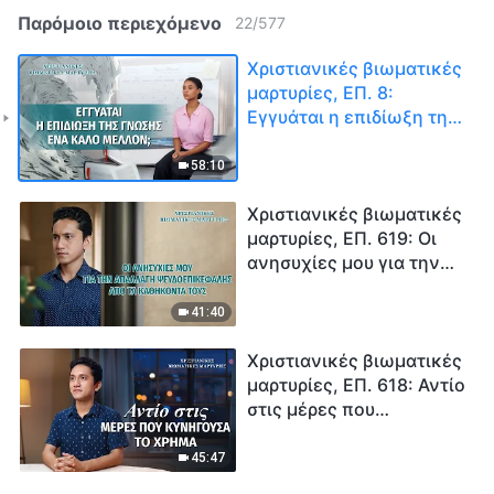
Παρόμοιο περιεχόμενο
22
/
577
Χριστιανικές βιωματικές
μαρτυρίες, ΕΠ. 8:
Εγγυάται η επιδίωξη της
γνώσης ένα καλό
μέλλον;
58:10
Χριστιανικές βιωματικές
μαρτυρίες, ΕΠ. 619: Οι
ανησυχίες μου για την
απαλλαγή
ψευδοεπικεφαλής από τα
41:40
καθήκοντά τους
Χριστιανικές βιωματικές
μαρτυρίες, ΕΠ. 618: Αντίο
στις μέρες που
κυνηγούσα το χρήμα
45:47