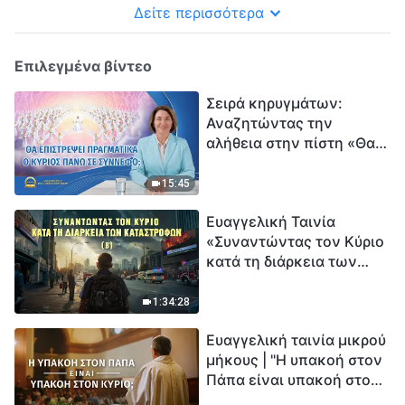
Δείτε περισσότερα
Επιλεγμένα βίντεο
Σειρά κηρυγμάτων:
Αναζητώντας την
αλήθεια στην πίστη «Θα
επιστρέψει πραγματικά ο
Κύριος πάνω σε
15:45
σύννεφο;»
Ευαγγελική Ταινία
«Συναντώντας τον Κύριο
κατά τη διάρκεια των
καταστροφών» (B) Η Γη
εισέρχεται σε μια
1:34:28
«περίοδο μαζικής
Ευαγγελική ταινία μικρού
εξαφάνισης». Οι
μήκους | "Η υπακοή στον
καταστροφές χτυπούν.
Πάπα είναι υπακοή στον
Ξεκινά η αντίστροφη
Κύριο;"
μέτρηση για την