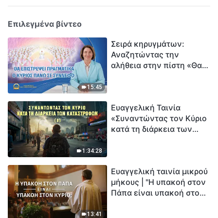
Επιλεγμένα βίντεο
Σειρά κηρυγμάτων:
Αναζητώντας την
αλήθεια στην πίστη «Θα
επιστρέψει πραγματικά ο
Κύριος πάνω σε
15:45
σύννεφο;»
Ευαγγελική Ταινία
«Συναντώντας τον Κύριο
κατά τη διάρκεια των
καταστροφών» (B) Η Γη
εισέρχεται σε μια
1:34:28
«περίοδο μαζικής
Ευαγγελική ταινία μικρού
εξαφάνισης». Οι
μήκους | "Η υπακοή στον
καταστροφές χτυπούν.
Πάπα είναι υπακοή στον
Ξεκινά η αντίστροφη
Κύριο;"
μέτρηση για την
ανθρωπότητα. Έχεις βρει
13:41