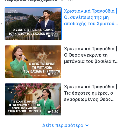
Χριστιανικά Τραγούδια |
Οι συνέπειες της μη
αποδοχής του Χριστού
των εσχάτων ημερών
6:08
Χριστιανικά Τραγούδια |
Ο Θεός ενέκρινε τη
μετάνοια του βασιλιά της
Νινευή
6:02
Χριστιανικά Τραγούδια |
Τις έσχατες ημέρες, ο
ενσαρκωμένος Θεός
οδηγεί τον άνθρωπο
στην τελείωση με λόγια
5:20
Δείτε περισσότερα