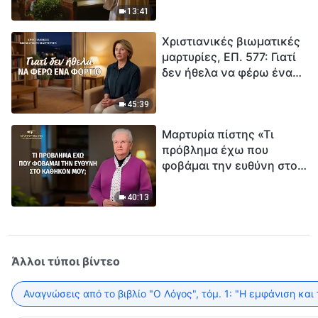
ανθρωπότητα. Έχεις βρει
13:41
τρόπο να επιβιώσεις;
Χριστιανικές βιωματικές
μαρτυρίες, ΕΠ. 577: Γιατί
δεν ήθελα να φέρω ένα
φορτίο
45:39
Μαρτυρία πίστης «Τι
πρόβλημα έχω που
φοβάμαι την ευθύνη στο
καθήκον μου;»
40:13
Άλλοι τύποι βίντεο
Αναγνώσεις από το βιβλίο "Ο Λόγος", τόμ. 1: "Η εμφάνιση και