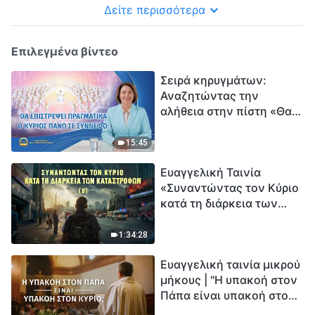
Δείτε περισσότερα
Επιλεγμένα βίντεο
Σειρά κηρυγμάτων:
Αναζητώντας την
αλήθεια στην πίστη «Θα
επιστρέψει πραγματικά ο
Κύριος πάνω σε
15:45
σύννεφο;»
Ευαγγελική Ταινία
«Συναντώντας τον Κύριο
κατά τη διάρκεια των
καταστροφών» (B) Η Γη
εισέρχεται σε μια
1:34:28
«περίοδο μαζικής
Ευαγγελική ταινία μικρού
εξαφάνισης». Οι
μήκους | "Η υπακοή στον
καταστροφές χτυπούν.
Πάπα είναι υπακοή στον
Ξεκινά η αντίστροφη
Κύριο;"
μέτρηση για την