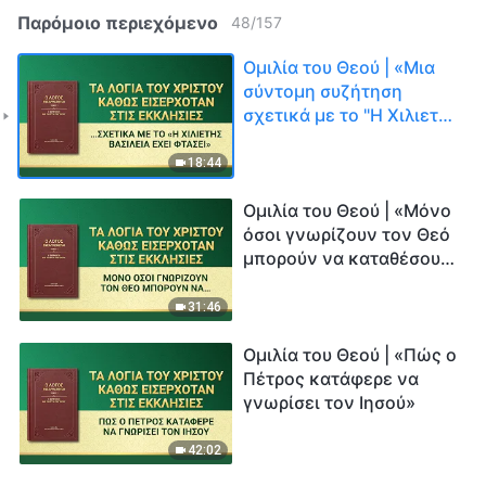
Παρόμοιο περιεχόμενο
48
/
157
Ομιλία του Θεού | «Μια
σύντομη συζήτηση
σχετικά με το "Η Χιλιετής
Βασιλεία έχει φτάσει"»
18:44
Ομιλία του Θεού | «Μόνο
όσοι γνωρίζουν τον Θεό
μπορούν να καταθέσουν
μαρτυρία για τον Θεό»
31:46
Ομιλία του Θεού | «Πώς ο
Πέτρος κατάφερε να
γνωρίσει τον Ιησού»
42:02