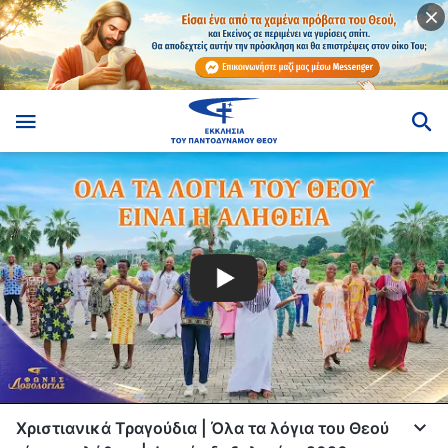
Χριστιανικά Τραγούδια | Όλα τα λόγια του Θεού