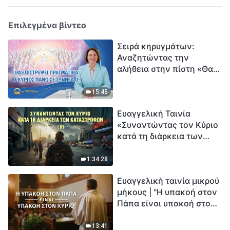
Επιλεγμένα βίντεο
Σειρά κηρυγμάτων:
Αναζητώντας την
αλήθεια στην πίστη «Θα
επιστρέψει πραγματικά ο
Κύριος πάνω σε
15:45
σύννεφο;»
Ευαγγελική Ταινία
«Συναντώντας τον Κύριο
κατά τη διάρκεια των
καταστροφών» (B) Η Γη
εισέρχεται σε μια
1:34:28
«περίοδο μαζικής
Ευαγγελική ταινία μικρού
εξαφάνισης». Οι
μήκους | "Η υπακοή στον
καταστροφές χτυπούν.
Πάπα είναι υπακοή στον
Ξεκινά η αντίστροφη
Κύριο;"
μέτρηση για την
ανθρωπότητα. Έχεις βρει
13:41