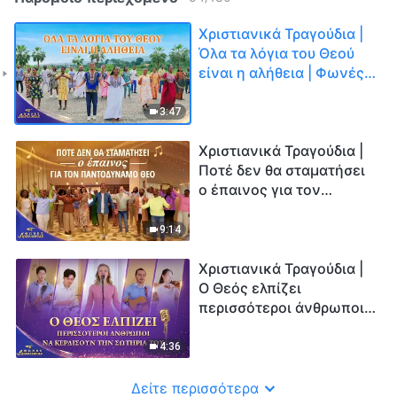
Χριστιανικά Τραγούδια |
Όλα τα λόγια του Θεού
είναι η αλήθεια | Φωνές
δοξολογίας 2026
3:47
Χριστιανικά Τραγούδια |
Ποτέ δεν θα σταματήσει
ο έπαινος για τον
Παντοδύναμο Θεό |
Φωνές δοξολογίας 2026
9:14
Χριστιανικά Τραγούδια |
Ο Θεός ελπίζει
περισσότεροι άνθρωποι
να κερδίσουν την
σωτηρία Του | Φωνές
4:36
δοξολογίας 2026
Δείτε περισσότερα