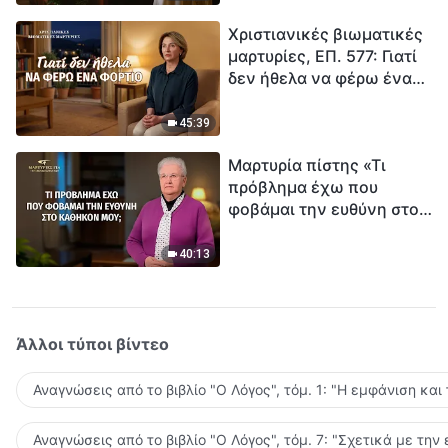
τρόπο να επιβιώσεις;
Χριστιανικές βιωματικές
μαρτυρίες, ΕΠ. 577: Γιατί
δεν ήθελα να φέρω ένα
φορτίο
45:39
Μαρτυρία πίστης «Τι
πρόβλημα έχω που
φοβάμαι την ευθύνη στο
καθήκον μου;»
40:13
Άλλοι τύποι βίντεο
Αναγνώσεις από το βιβλίο "Ο Λόγος", τόμ. 1: "Η εμφάνιση και
Αναγνώσεις από το βιβλίο "Ο Λόγος", τόμ. 7: "Σχετικά με την