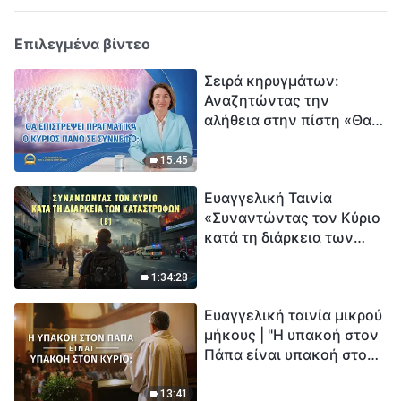
Επιλεγμένα βίντεο
Σειρά κηρυγμάτων:
Αναζητώντας την
αλήθεια στην πίστη «Θα
επιστρέψει πραγματικά ο
Κύριος πάνω σε
15:45
σύννεφο;»
Ευαγγελική Ταινία
«Συναντώντας τον Κύριο
κατά τη διάρκεια των
καταστροφών» (B) Η Γη
εισέρχεται σε μια
1:34:28
«περίοδο μαζικής
Ευαγγελική ταινία μικρού
εξαφάνισης». Οι
μήκους | "Η υπακοή στον
καταστροφές χτυπούν.
Πάπα είναι υπακοή στον
Ξεκινά η αντίστροφη
Κύριο;"
μέτρηση για την
ανθρωπότητα. Έχεις βρει
13:41