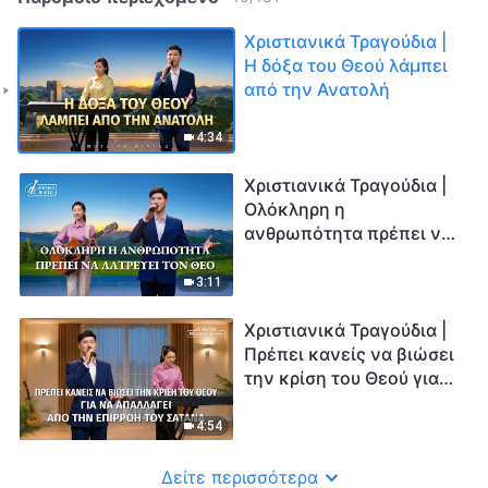
Χριστιανικά Τραγούδια |
Η δόξα του Θεού λάμπει
από την Ανατολή
4:34
Χριστιανικά Τραγούδια |
Ολόκληρη η
ανθρωπότητα πρέπει να
λατρεύει τον Θεό
3:11
Χριστιανικά Τραγούδια |
Πρέπει κανείς να βιώσει
την κρίση του Θεού για
να απαλλαγεί από την
επιρροή του Σατανά
4:54
Δείτε περισσότερα