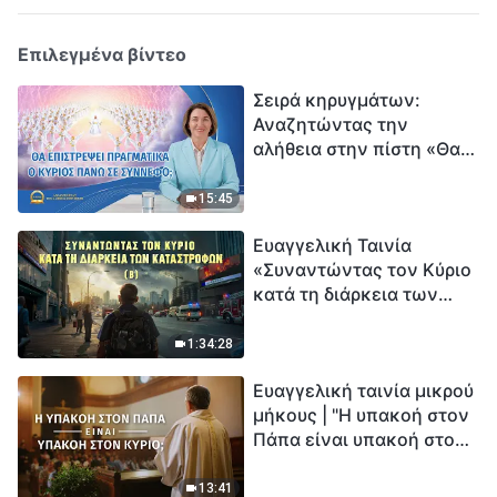
Επιλεγμένα βίντεο
Σειρά κηρυγμάτων:
Αναζητώντας την
αλήθεια στην πίστη «Θα
επιστρέψει πραγματικά ο
Κύριος πάνω σε
15:45
σύννεφο;»
Ευαγγελική Ταινία
«Συναντώντας τον Κύριο
κατά τη διάρκεια των
καταστροφών» (B) Η Γη
εισέρχεται σε μια
1:34:28
«περίοδο μαζικής
Ευαγγελική ταινία μικρού
εξαφάνισης». Οι
μήκους | "Η υπακοή στον
καταστροφές χτυπούν.
Πάπα είναι υπακοή στον
Ξεκινά η αντίστροφη
Κύριο;"
μέτρηση για την
ανθρωπότητα. Έχεις βρει
13:41