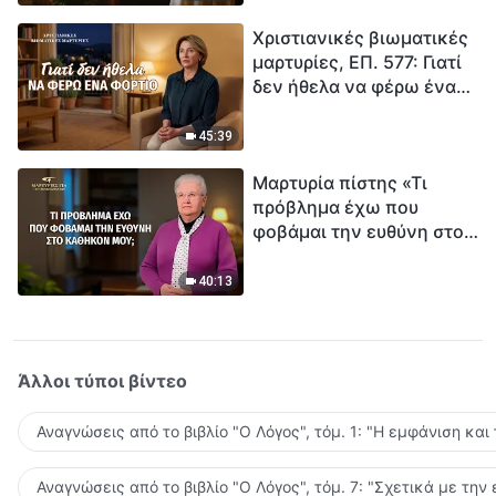
τρόπο να επιβιώσεις;
Χριστιανικές βιωματικές
μαρτυρίες, ΕΠ. 577: Γιατί
δεν ήθελα να φέρω ένα
φορτίο
45:39
Μαρτυρία πίστης «Τι
πρόβλημα έχω που
φοβάμαι την ευθύνη στο
καθήκον μου;»
40:13
Άλλοι τύποι βίντεο
Αναγνώσεις από το βιβλίο "Ο Λόγος", τόμ. 1: "Η εμφάνιση και
Αναγνώσεις από το βιβλίο "Ο Λόγος", τόμ. 7: "Σχετικά με την