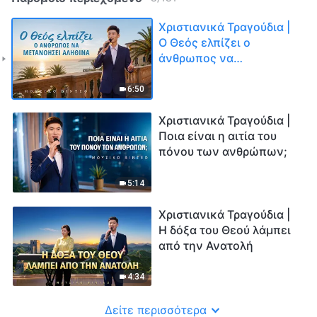
Χριστιανικά Τραγούδια |
Ο Θεός ελπίζει ο
άνθρωπος να
μετανοήσει αληθινά
6:50
Χριστιανικά Τραγούδια |
Ποια είναι η αιτία του
πόνου των ανθρώπων;
5:14
Χριστιανικά Τραγούδια |
Η δόξα του Θεού λάμπει
από την Ανατολή
4:34
Δείτε περισσότερα