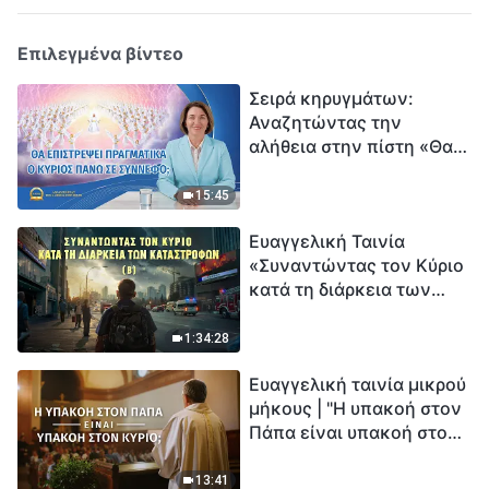
Επιλεγμένα βίντεο
Σειρά κηρυγμάτων:
Αναζητώντας την
αλήθεια στην πίστη «Θα
επιστρέψει πραγματικά ο
Κύριος πάνω σε
15:45
σύννεφο;»
Ευαγγελική Ταινία
«Συναντώντας τον Κύριο
κατά τη διάρκεια των
καταστροφών» (B) Η Γη
εισέρχεται σε μια
1:34:28
«περίοδο μαζικής
Ευαγγελική ταινία μικρού
εξαφάνισης». Οι
μήκους | "Η υπακοή στον
καταστροφές χτυπούν.
Πάπα είναι υπακοή στον
Ξεκινά η αντίστροφη
Κύριο;"
μέτρηση για την
ανθρωπότητα. Έχεις βρει
13:41