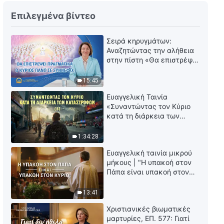
Επιλεγμένα βίντεο
Σειρά κηρυγμάτων:
Αναζητώντας την αλήθεια
στην πίστη «Θα επιστρέψει
πραγματικά ο Κύριος πάνω
σε σύννεφο;»
15:45
Ευαγγελική Ταινία
«Συναντώντας τον Κύριο
κατά τη διάρκεια των
καταστροφών» (B) Η Γη
εισέρχεται σε μια «περίοδο
1:34:28
μαζικής εξαφάνισης». Οι
Ευαγγελική ταινία μικρού
καταστροφές χτυπούν.
μήκους | "Η υπακοή στον
Ξεκινά η αντίστροφη
Πάπα είναι υπακοή στον
μέτρηση για την
Κύριο;"
ανθρωπότητα. Έχεις βρει
τρόπο να επιβιώσεις;
13:41
Χριστιανικές βιωματικές
μαρτυρίες, ΕΠ. 577: Γιατί