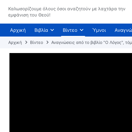
Καλωσορίζουμε όλους όσοι αναζητούν με λαχτάρα την
εμφάνιση του Θεού!
Αρχική
Βιβλία
Βίντεο
Ύμνοι
Αναγνώ
Αρχική
Βίντεο
Αναγνώσεις από το βιβλίο "Ο Λόγος", τόμ