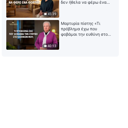
δεν ήθελα να φέρω ένα
φορτίο
45:39
Μαρτυρία πίστης «Τι
πρόβλημα έχω που
φοβάμαι την ευθύνη στο
καθήκον μου;»
40:13