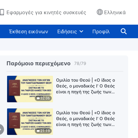
44:32
Εφαρμογές για κινητές συσκευές
Ελληνικά
Ομιλία του Θεού | «Ο ίδιος ο
Θεός, ο μοναδικός Θ' Ο Θεός
είναι η πηγή της ζωής για τα
Έκθεση εικόνων
Ειδήσεις
Προφίλ
πάντα (Γ')» (Μέρος τρίτο)
35:53
Ομιλία του Θεού | «Ο ίδιος ο
Θεός, ο μοναδικός Ι' Ο Θεός
είναι η πηγή της ζωής των
Παρόμοιο περιεχόμενο
78
/
79
πάντων (Δ')» (Μέρος πρώτο)
42:56
Ομιλία του Θεού | «Ο ίδιος ο
Θεός, ο μοναδικός Ι' Ο Θεός
είναι η πηγή της ζωής των
πάντων (Δ')» (Μέρος δεύτερο)
32:06
Ομιλία του Θεού | «Ο ίδιος ο
Θεός, ο μοναδικός Ι' Ο Θεός
είναι η πηγή της ζωής των
πάντων (Δ')» (Συνέχεια από το
21:19
δεύτερο μέρος)