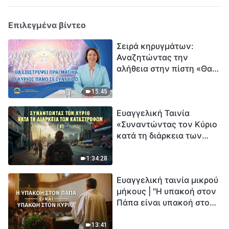
Επιλεγμένα βίντεο
Σειρά κηρυγμάτων:
Αναζητώντας την
αλήθεια στην πίστη «Θα
επιστρέψει πραγματικά ο
Κύριος πάνω σε
15:45
σύννεφο;»
Ευαγγελική Ταινία
«Συναντώντας τον Κύριο
κατά τη διάρκεια των
καταστροφών» (B) Η Γη
εισέρχεται σε μια
1:34:28
«περίοδο μαζικής
Ευαγγελική ταινία μικρού
εξαφάνισης». Οι
μήκους | "Η υπακοή στον
καταστροφές χτυπούν.
Πάπα είναι υπακοή στον
Ξεκινά η αντίστροφη
Κύριο;"
μέτρηση για την
ανθρωπότητα. Έχεις βρει
13:41