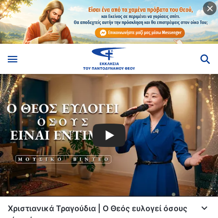
Χριστιανικά Τραγούδια | Ο Θεός ευλογεί όσους