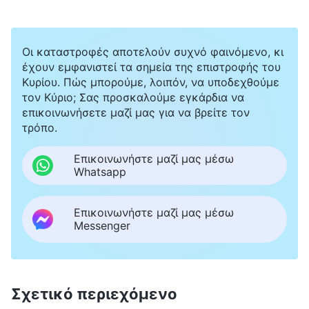
προκάλεσε ταραχή στο νοσοκομείο. Οι
συνάδελφοι με θεωρούσαν επικίνδυνη. Κάποιοι
μιλούσαν για μένα πίσω από την πλάτη μου και
Οι καταστροφές αποτελούν συχνό φαινόμενο, κι
έχουν εμφανιστεί τα σημεία της επιστροφής του
άλλοι ρωτούσαν ευθέως: «Τι δουλειά έχεις να
Κυρίου. Πώς μπορούμε, λοιπόν, να υποδεχθούμε
πιστεύεις στον Θεό; Γιατί σε ερευνά συνέχεια η
τον Κύριο; Σας προσκαλούμε εγκάρδια να
επικοινωνήσετε μαζί μας για να βρείτε τον
αστυνομία; Η πίστη σου έχει φέρει την
τρόπο.
αστυνομία στην πόρτα μας. Το θέμα είναι
Επικοινωνήστε μαζί μας μέσω
σοβαρό». Και ο διευθυντής άλλαξε στάση
Whatsapp
απέναντί μου. Πάντα με είχε σε εκτίμηση, αλλά
μετά το περιστατικό, κάθε φορά που με έβλεπε
Επικοινωνήστε μαζί μας μέσω
Messenger
με ρωτούσε: «Δεν πιστεύω να βγήκες για
κήρυγμα, έτσι;» Μου είπε επίσης να έχω το
κινητό μου ανοιχτό κάθε ώρα και μέρα της
Σχετικό περιεχόμενο
βδομάδας, ώστε να μπορούν να με βρουν ανά