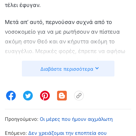
τέλει έφυγαν.
Μετά απ’ αυτό, περνούσαν συχνά από το
νοσοκομείο για να με ρωτήσουν αν πίστευα
ακόμη στον Θεό και αν κήρυττα ακόμη το
ευαγγέλιο. Μερικές φορές, έπρεπε να αφήσω
στη μέση ένα χειρουργείο, όσο επείγον κι αν
Διαβάστε περισσότερα
ήταν αυτό. Η κατάσταση άρχισε να με
εξοργίζει. Σκεφτόμουν πως δεν είχα κάνει κάτι
κακό, κι απλώς πίστευα στον Θεό και
ακολουθούσα το σωστό μονοπάτι· γιατί, λοιπόν,
με παρενοχλούσε η αστυνομία και με εμπόδιζε
να κάνω τη δουλειά μου με την ησυχία μου; Το
Προηγούμενο:
Οι μέρες που ήμουν αιχμάλωτη
γεγονός ότι τελούσα υπό διαρκή έρευνα
Επόμενο:
Δεν χρειάζομαι την εποπτεία σου