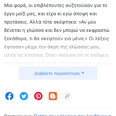
Μια φορά, οι επιβλέποντες συζητούσαν για το
έργο μαζί μας, και είχα κι εγώ άποψη και
προτάσεις. Αλλά τότε σκέφτηκα: «Αν μου
δένεται η γλώσσα και δεν μπορώ να εκφραστώ
ξεκάθαρα, τι θα σκεφτούν για μένα;» Οι λέξεις
έφτασαν μέχρι την άκρη της γλώσσας μου,
αλλά τις κατάπια. Όταν άκουσα ότι οι απόψεις
που εξέφρασε η Τσεν Σι ήταν παρόμοιες με όσα
είχα σκεφτεί, στενοχωρήθηκα πολύ μέσα μου:
Διαβάστε περισσότερα
«Κοίτα την! Είναι εξαιρετικά εύγλωττη και δεν
φοβάται να μιλήσει σε κοινό. Γιατί δένεται έτσι
η γλώσσα μου; Δεν μπορώ καν να πω τι έχω
στο μυαλό μου!» Αργότερα, ζούσα σε μια
κατάσταση απόγνωσης, και οριοθετούσα τον
Προηγούμενο:
Πρέπει την καλοσύνη που λαμβάνουμε