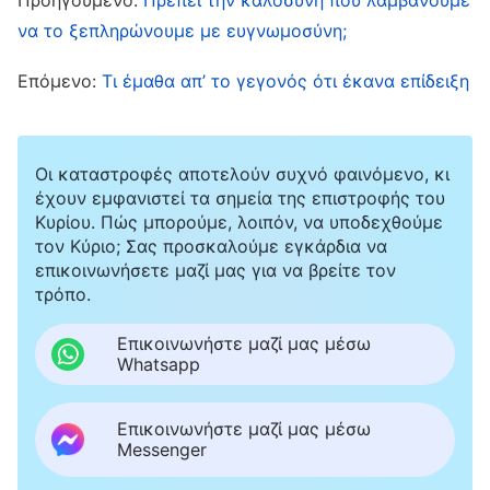
εαυτό μου ακόμη περισσότερο: δενόταν η
να το ξεπληρώνουμε με ευγνωμοσύνη;
γλώσσα μου, δεν είχα ευφράδεια ούτε επίπεδο.
Επόμενο:
Τι έμαθα απ’ το γεγονός ότι έκανα επίδειξη
Γκρίνιαζα, επίσης, επειδή ο Θεός δεν με είχε
κάνει γλυκομίλητη, ενώ η Τσεν Σι είχε τόσο
καλό επίπεδο. Σταδιακά, μιλούσα όλο και
Οι καταστροφές αποτελούν συχνό φαινόμενο, κι
λιγότερο, και όταν συναθροιζόμασταν ή
έχουν εμφανιστεί τα σημεία της επιστροφής του
Κυρίου. Πώς μπορούμε, λοιπόν, να υποδεχθούμε
συζητούσαμε για το έργο, συχνά μ’ έπιανε
τον Κύριο; Σας προσκαλούμε εγκάρδια να
νύστα. Δεν τολμούσα να μιλήσω για
επικοινωνήσετε μαζί μας για να βρείτε τον
τρόπο.
οποιαδήποτε κατάσταση κι αν είχα. Βασικά,
όταν είδα ότι δεν εκπλήρωνα το καθήκον μου
Επικοινωνήστε μαζί μας μέσω
Whatsapp
και έκανα τις αδελφές μου να με ρωτούν τι
νιώθω, στενοχωριόμουν, αλλά δεν ήξερα πώς
Επικοινωνήστε μαζί μας μέσω
να βγω από αυτήν την κατάσταση. Τέλος, δεν
Messenger
ήθελα καν να κάνω κειμενικά καθήκοντα πια,