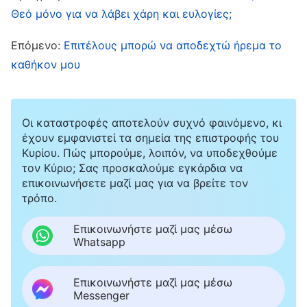
παλιά. Τα τελευταία χρόνια, απαρνήθηκα τη
Θεό μόνο για να λάβει χάρη και ευλογίες;
δουλειά και την οικογένειά μου, και έχω
Επόμενο:
Επιτέλους μπορώ να αποδεχτώ ήρεμα το
υποταχθεί σε όλα τα καθήκοντα που μου έχει
καθήκον μου
αναθέσει η εκκλησία. Αφού θυσίασα και
δαπάνησα τόσα, ο Θεός σίγουρα δεν θα αφήσει
να μου συμβεί τίποτα». Αργότερα, η κατάστασή
Οι καταστροφές αποτελούν συχνό φαινόμενο, κι
μου χειροτέρεψε, οπότε γύρισα σπίτι μου για να
έχουν εμφανιστεί τα σημεία της επιστροφής του
Κυρίου. Πώς μπορούμε, λοιπόν, να υποδεχθούμε
πάω στον γιατρό. Πήγα για τσεκάπ στο
τον Κύριο; Σας προσκαλούμε εγκάρδια να
νοσοκομείο κι εκεί βρήκαν ότι είχα υψηλή
επικοινωνήσετε μαζί μας για να βρείτε τον
τρόπο.
πίεση, σοβαρή αναιμία και αυξημένο ζάχαρο.
Αλλά και η εξέταση ούρων βγήκε θετική. Ο
Επικοινωνήστε μαζί μας μέσω
Whatsapp
γιατρός μού είπε ότι η νεφροπάθεια είχε
παρουσιάσει υποτροπή και ότι, αν χειροτέρευε,
Επικοινωνήστε μαζί μας μέσω
θα μπορούσε να οδηγήσει σε νεφρική
Messenger