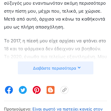
σύζυγός μου εναντιωνόταν ακόμη περισσότερο
στην πίστη μου, μέχρι που, τελικά, με χώρισε.
Μετά από αυτό, άρχισα να κάνω τα καθήκοντά
μου ως πλήρη απασχόληση.
Το 2017, η πίεσή μου είχε αρχίσει να φτάνει στο
18 και τα φάρμακα δεν έδειχναν να βοηθούν.
Το 2020, ένιωθα πια τελείως εξαντλημένη. Μου
κοβόταν η ανάσα όταν ανέβαινα τη σκάλα και
Διαβάστε περισσότερα
δεν μπορούσα να πλύνω ούτε τα ρούχα μου.
Ανησυχούσα μέσα μου: «Μήπως υποτροπίασε η
νεφροπάθεια; Τι θα κάνω αν αρρωστήσω πάλι;»
Ύστερα, όμως, σκέφτηκα το εξής: «Ο Θεός με
γιάτρεψε από μια τόσο σοβαρή αρρώστια και
Προηγούμενο:
Είναι σωστό να πιστεύει κανείς στον