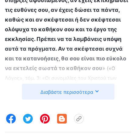
υπήρξες αφοσιωμένος, αν έχεις εκπληρώσει
τις ευθύνες σου, αν έχεις δώσει τα πάντα,
καθώς και αν σκέφτεσαι ή δεν σκέφτεσαι
ολόψυχα το καθήκον σου και το έργο της
εκκλησίας. Πρέπει να τα λαμβάνεις υπόψη
αυτά τα πράγματα. Αν τα σκέφτεσαι συχνά
και τα κατανοήσεις, θα σου είναι πιο εύκολο
να εκτελείς σωστά το καθήκον σου
»
(«Ο
Λόγος», τόμ. 3: «Οι συνομιλίες του Χριστού των
Εσχάτων Ημερών», Η ελευθερία και η απελευθέρωση
Διαβάστε περισσότερα
κερδίζονται μόνο αποβάλλοντας τη διεφθαρμένη
. Μέσα από τα λόγια του Θεού,
διάθεση)
κατάλαβα ότι όταν μου συμβαίνουν διάφορα,
δεν μπορώ να ζω σύμφωνα με τη διεφθαρμένη