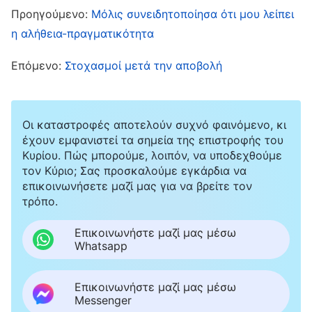
διάθεσή μου. Πρέπει να λαμβάνω περισσότερο
Προηγούμενο:
Μόλις συνειδητοποίησα ότι μου λείπει
τα συμφέροντα του οίκου του Θεού υπόψη και
η αλήθεια-πραγματικότητα
να κάνω ό,τι ωφελεί το έργο της εκκλησίας. Αν
Επόμενο:
Στοχασμοί μετά την αποβολή
ζω με αλαζονική διάθεση και δεν απαντώ στις
επιστολές της Σιν Ραν, δεν θα μπορεί να
κατανοήσει την εργασιακή μου κατάσταση, και
Οι καταστροφές αποτελούν συχνό φαινόμενο, κι
θα δυσκολευτεί να παρακολουθήσει το έργο
έχουν εμφανιστεί τα σημεία της επιστροφής του
Κυρίου. Πώς μπορούμε, λοιπόν, να υποδεχθούμε
μου. Επιπλέον, αυτό θα μπορούσε να την
τον Κύριο; Σας προσκαλούμε εγκάρδια να
περιορίσει και να επηρεάσει την κατάστασή
επικοινωνήσετε μαζί μας για να βρείτε τον
της, γεγονός που θα μπορούσε εύκολα να
τρόπο.
διαταράξει και να αναστατώσει το έργο της
Επικοινωνήστε μαζί μας μέσω
εκκλησίας. Η παρακολούθηση και η επίβλεψη
Whatsapp
του έργου είναι καθήκον της Σιν Ραν, και θα
Επικοινωνήστε μαζί μας μέσω
πρέπει να συνεργαστώ μαζί της απαντώντας
Messenger