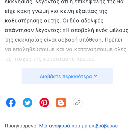
εκκλησίας, λέγοντας ότι η επικεφαλής της θα
είχε κακή γνώμη για κείνη εξαιτίας της
καθυστέρησης αυτής. Οι δύο αδελφές
απάντησαν λέγοντας: «Η αποβολή ενός μέλους
της εκκλησίας είναι σοβαρή υπόθεση. Πρέπει
να επαληθεύσουμε και να κατανοήσουμε όλες
τις πτυχές της κατάστασης προτού
προχωρήσουμε. Εάν βιαστούμε, πιθανό να
Διαβάστε περισσότερα
καταδικάσουμε άδικα κάποιους». Όμως, η Λι
Τζινγκ δεν ήθελε να το αποδεχτεί αυτό κι είπε
ότι σκόπευε να καταδικάσει την αδελφή
Τσανγκ Τζινγκ ως κακό άνθρωπο και να την
αποβάλει. Στην πραγματικότητα, η Τσανγκ
Τζινγκ είχε απλώς αλαζονική διάθεση —ενόσω
Προηγούμενο:
Μια αναφορά που με επιβράβευσε