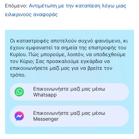
υπηρετούσε ως διακόνισσα του ευαγγελίου,
Επόμενο:
Αντιμέτωπη με την καταπίεση λόγω μιας
δεν μπορούσε να συναναστραφεί την αλήθεια
ειλικρινούς αναφοράς
για να επιλύσει ζητήματα και διαρκώς
επέπληττε τους άλλους και τους έκανε να
Οι καταστροφές αποτελούν συχνό φαινόμενο, κι
αισθάνονται περιορισμένοι. Όμως, δεν είχε την
έχουν εμφανιστεί τα σημεία της επιστροφής του
ουσία ενός κακού ανθρώπου και δεν πληρούσε
Κυρίου. Πώς μπορούμε, λοιπόν, να υποδεχθούμε
τις προϋποθέσεις για αποβολή. Η Τσιν Κεν και η
τον Κύριο; Σας προσκαλούμε εγκάρδια να
επικοινωνήσετε μαζί μας για να βρείτε τον
Σία Γιου διαφώνησαν τότε με τη Λι Τζινγκ και
τρόπο.
υποστήριξαν ότι η συμπεριφορά της Τσανγκ
Επικοινωνήστε μαζί μας μέσω
Τζινγκ δεν πληρούσε τα πρότυπα της
Whatsapp
αποβολής. Σημείωσαν, επίσης, ότι η Τσανγκ
Τζινγκ είχε κατανοήσει κάπως τις
Επικοινωνήστε μαζί μας μέσω
Messenger
προηγούμενες παραβάσεις της μέσω
αυτοκριτικής. Ωστόσο, η Λι Τζινγκ όχι μόνο