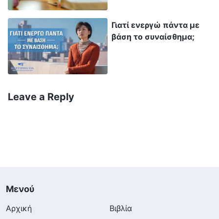
περίπτωση, να αντιλαμβάνονται ότι οι
Γιατί ενεργώ πάντα με
αναθέσεις που εμπιστεύεται στην
βάση το συναίσθημα;
ανθρωπότητα είναι εξύψωση και μεγάλη
χάρη από Εκείνον, είναι τα πιο ένδοξα
πράγματα. Όλα τα άλλα μπορείτε να τα
εγκαταλείψετε. Ακόμη και αν κάποιος πρέπει
Leave a Reply
να θυσιάσει την ίδια του τη ζωή, οφείλει και
πάλι να εκπληρώσει την ανάθεση από τον
Θεό
»
(«Ο Λόγος», τόμ. 3: «Οι συνομιλίες του Χριστού
των Εσχάτων Ημερών», Πώς να γνωρίσει κανείς τη
. Τα λόγια του Θεού με
φύση του ανθρώπου)
έκαναν να καταλάβω ότι η ανάθεση από τον
Μενού
Θεό στον άνθρωπο είναι ευθύνη και αποστολή
Αρχική
Βιβλία
του ανθρώπου. Είναι καθήκον των ανθρώπων