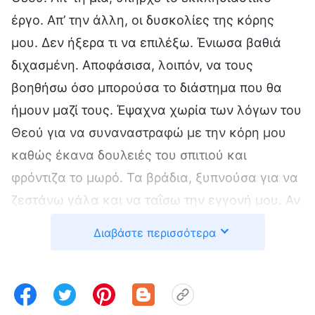
έργο. Απ’ την άλλη, οι δυσκολίες της κόρης
μου. Δεν ήξερα τι να επιλέξω. Ένιωσα βαθιά
διχασμένη. Αποφάσισα, λοιπόν, να τους
βοηθήσω όσο μπορούσα το διάστημα που θα
ήμουν μαζί τους. Έψαχνα χωρία των λόγων του
Θεού για να συναναστραφώ με την κόρη μου
καθώς έκανα δουλειές του σπιτιού και
φρόντιζα το μωρό. Τα βράδια, ξυπνούσα για να
ζεστάνω γάλα και να ταΐσω την εγγονή μου. Αν
και δεν ξεκουραζόμουν καλά κάθε βράδυ, και
Διαβάστε περισσότερα
ήμουν τόσο εξουθενωμένη μερικές φορές, που
γινόμουν μούσκεμα στον ιδρώτα και πονούσαν
η πλάτη και η μέση μου, ένιωθα ικανοποίηση
και νόμιζα ότι αυτό έπρεπε να κάνω. Ο καιρός