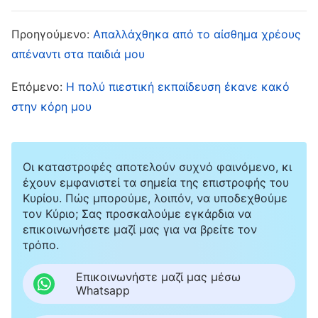
πέρασε. Χωρίς να πάρω χαμπάρι, ήρθε η ώρα
Προηγούμενο:
Απαλλάχθηκα από το αίσθημα χρέους
να φύγω. Αν και ήθελα να μείνω, έφυγα επειδή
απέναντι στα παιδιά μου
σκεφτόμουν το καθήκον μου. Αργότερα, αν και
Επόμενο:
Η πολύ πιεστική εκπαίδευση έκανε κακό
έκανα το καθήκον μου, σκεφτόμουν συνεχώς
στην κόρη μου
να επιστρέψω για να φροντίσω την κόρη μου.
Δεν είχα πλέον πολύ αίσθημα φορτίου για το
καθήκον μου. Όταν έβλεπα το έργο που έπρεπε
Οι καταστροφές αποτελούν συχνό φαινόμενο, κι
να ελεγχθεί και τα προβλήματα των αδελφών
έχουν εμφανιστεί τα σημεία της επιστροφής του
Κυρίου. Πώς μπορούμε, λοιπόν, να υποδεχθούμε
μου, έδινα μόνο μια απλή συναναστροφή και
τον Κύριο; Σας προσκαλούμε εγκάρδια να
δεν ήθελα πραγματικά να λύσω τα ζητήματα
επικοινωνήσετε μαζί μας για να βρείτε τον
τρόπο.
τους με φροντίδα. Ήθελα μάλιστα να βρω
γρήγορα κάποιον κατάλληλο να με
Επικοινωνήστε μαζί μας μέσω
Whatsapp
αντικαταστήσει στο καθήκον μου έτσι ώστε να
έχω την ευκαιρία να γυρίσω και να φροντίσω