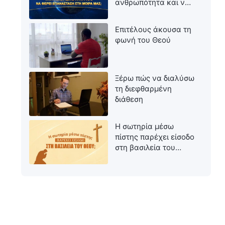
ανθρωπότητα και να
φέρει επανάσταση
στη μοίρα μας;
Επιτέλους άκουσα τη
φωνή του Θεού
Ξέρω πώς να διαλύσω
τη διεφθαρμένη
διάθεση
Η σωτηρία μέσω
πίστης παρέχει είσοδο
στη βασιλεία του
Θεού;