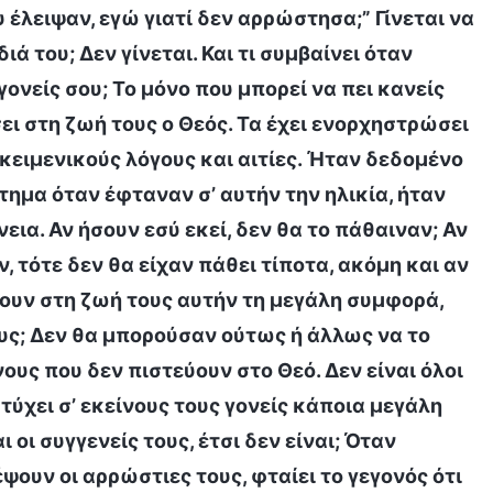
ου έλειψαν, εγώ γιατί δεν αρρώστησα;” Γίνεται να
ά του; Δεν γίνεται. Και τι συμβαίνει όταν
ονείς σου; Το μόνο που μπορεί να πει κανείς
ει στη ζωή τους ο Θεός. Τα έχει ενορχηστρώσει
ικειμενικούς λόγους και αιτίες. Ήταν δεδομένο
ήτημα όταν έφταναν σ’ αυτήν την ηλικία, ήταν
ια. Αν ήσουν εσύ εκεί, δεν θα το πάθαιναν; Αν
 τότε δεν θα είχαν πάθει τίποτα, ακόμη και αν
θουν στη ζωή τους αυτήν τη μεγάλη συμφορά,
ους; Δεν θα μπορούσαν ούτως ή άλλως να το
ους που δεν πιστεύουν στο Θεό. Δεν είναι όλοι
 τύχει σ’ εκείνους τους γονείς κάποια μεγάλη
ι οι συγγενείς τους, έτσι δεν είναι; Όταν
ψουν οι αρρώστιες τους, φταίει το γεγονός ότι