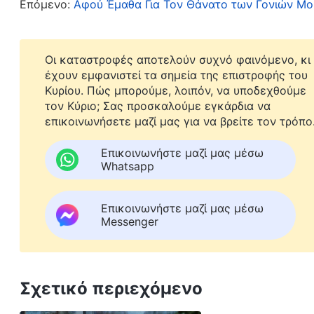
Επόμενο:
Αφού Έμαθα Για Τον Θάνατο των Γονιών Μο
της. Έπρεπε να υποταχθώ στον Θεό και να Του 
επιτρέψω να ενορχηστρώσει και να ρυθμίσει τα
Οι καταστροφές αποτελούν συχνό φαινόμενο, κι
Τον Ιανουάριο του 2024, έμαθα ξαφνικά ότι η μ
έχουν εμφανιστεί τα σημεία της επιστροφής του
Κυρίου. Πώς μπορούμε, λοιπόν, να υποδεχθούμε
ασθένειάς της. Τα νέα αυτά με συγκλόνισαν. Δε
τον Κύριο; Σας προσκαλούμε εγκάρδια να
μου. Γιατί τα τελευταία χρόνια, ήλπιζα να έχω 
επικοινωνήσετε μαζί μας για να βρείτε τον τρόπο
πριν καταφέρω να εκπληρώσω το καθήκον μου ω
Επικοινωνήστε μαζί μας μέσω
είχα πια την ευκαιρία να κάνω ως κόρη το καθ
Whatsapp
πάλευα να συγκρατήσω τα δάκρυά μου. Συνέχισ
εμποδίσει να παραπονεθώ γι’ Αυτόν ή να Τον π
Επικοινωνήστε μαζί μας μέσω
Messenger
υπολογιστή μου ένα ολόκληρο απόγευμα, χωρίς
Σκεφτόμουν ότι δεν είχα φροντίσει τη μητέρα μ
τη δω έστω μία τελευταία φορά πριν πεθάνει, κ
Σχετικό περιεχόμενο
Ήξερα ότι οι συγγενείς και οι γνωστοί μου θα μ