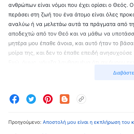
ανθρώπων είναι νόμοι που έχει ορίσει ο Θεός. Ο
περάσει στη ζωή του ένα άτομο είναι όλες προκ
αναλύω ή να μελετάω αυτά τα πράγματα από τη 
αποδεχτώ από τον Θεό και να μάθω να υποτάσσομ
μητέρα μου έπαθε άνοια, και αυτό ήταν το βάσα
μοίρα της, και δεν το έπαθε επειδή ανησυχούσε 
Εγώ, όμως, νόμιζα λανθασμένα ότι αν ήμουν εκε
είσοδό της, δεν θα είχε πάθει αυτήν την ασθένε
Διαβάστε
ρυθμίσεων του Θεού, μια στρεβλή σκέψη. Σκέφτ
τους οποίους έχουν τα παιδιά τους δίπλα τους 
Ακόμα κι αυτοί παθαίνουν τις ασθένειες που είν
ώρα τους. Δεν απαλλάσσονται από μεγάλα βάσανα
φροντίζουν. Η ασθένεια της μητέρας μου και η
Προηγούμενο:
Αποστολή μου είναι η εκπλήρωση του 
Αν πήγαινα σπίτι, θα μπορούσα να τη φροντίσω