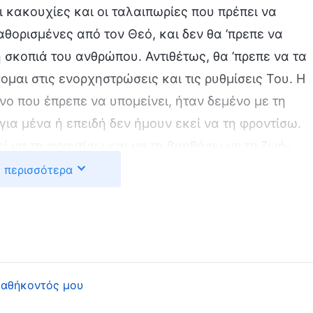
ι κακουχίες και οι ταλαιπωρίες που πρέπει να
αθορισμένες από τον Θεό, και δεν θα ’πρεπε να
σκοπιά του ανθρώπου. Αντιθέτως, θα ’πρεπε να τα
αι στις ενορχηστρώσεις και τις ρυθμίσεις Του. Η
νο που έπρεπε να υπομείνει, ήταν δεμένο με τη
για μένα ή επειδή δεν ήμουν εκεί να τη φροντίσω.
ί να τη φροντίσω και να τη βοηθήσω με τη ζωή-
ια. Ήταν μια παρανόηση της κυριαρχίας και των
 περισσότερα
ηκα τους γονείς αυτού του κόσμου, κάποιοι από
να τους συντροφεύουν και να τους φροντίζουν.
αι γραφτό να πάθουν και πεθαίνουν όταν έρθει η
 επειδή είναι δίπλα τους τα παιδιά τους και τους
 σοβαρότητά της ήταν προκαθορισμένα από τον Θεό.
καθήκοντός μου
, αλλά δεν θα μπορούσα να ελαφρύνω τα βάσανά