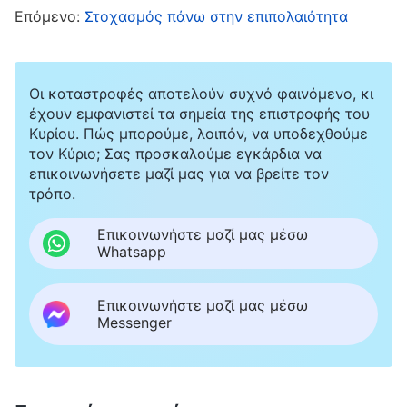
κατηγορίας. Όσο καλό κι αν είναι το επίπεδο
Επόμενο:
Στοχασμός πάνω στην επιπολαιότητα
των ανθρώπων που είναι τεμπέληδες, δεν
είναι τίποτε περισσότερο από μια βιτρίνα·
Οι καταστροφές αποτελούν συχνό φαινόμενο, κι
παρόλο που έχουν καλό επίπεδο, αυτό είναι
έχουν εμφανιστεί τα σημεία της επιστροφής του
άχρηστο. Είναι πολύ τεμπέληδες· ξέρουν τι
Κυρίου. Πώς μπορούμε, λοιπόν, να υποδεχθούμε
τον Κύριο; Σας προσκαλούμε εγκάρδια να
οφείλουν να κάνουν, αλλά δεν το κάνουν, και
επικοινωνήσετε μαζί μας για να βρείτε τον
ακόμη κι αν γνωρίζουν ότι κάτι αποτελεί
τρόπο.
πρόβλημα, δεν αναζητούν την αλήθεια για να
Επικοινωνήστε μαζί μας μέσω
το λύσουν. Παρόλο που ξέρουν τι κακουχίες
Whatsapp
πρέπει να υπομείνουν για να είναι
αποτελεσματικό το έργο, δεν είναι πρόθυμοι
Επικοινωνήστε μαζί μας μέσω
Messenger
να υπομείνουν αυτές τις κακουχίες που
αξίζουν τον κόπο· επομένως, δεν μπορούν ν’
αποκτήσουν καμία αλήθεια ούτε μπορούν να