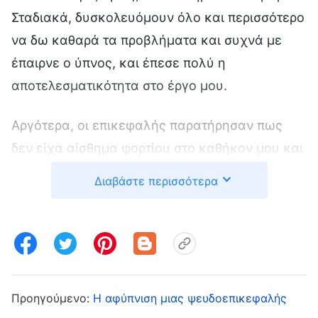
Σταδιακά, δυσκολευόμουν όλο και περισσότερο
να δω καθαρά τα προβλήματα και συχνά με
έπαιρνε ο ύπνος, και έπεσε πολύ η
αποτελεσματικότητα στο έργο μου.
Αργότερα, οι επικεφαλής παρατήρησαν πως
δεν είχα αίσθημα φορτίου στο καθήκον μου και
πως δεν απέφερα αποτελέσματα, κι έτσι με
Διαβάστε περισσότερα
αποδέσμευσαν. Μόνο τότε άρχισα να κάνω
αυτοκριτική. Μια μέρα, διάβασα αυτά τα λόγια
του Θεού: «
Οι άνθρωποι που είναι
τεμπέληδες δεν μπορούν να κάνουν τίποτα.
Για να το συνοψίσουμε με δυο λόγια, είναι
Προηγούμενο:
Η αφύπνιση μιας ψευδοεπικεφαλής
άχρηστοι· είναι ανάπηροι δεύτερης