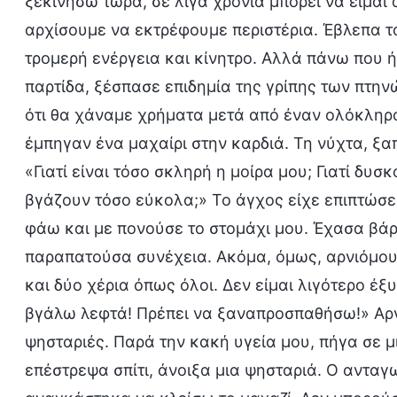
ξεκινήσω τώρα, σε λίγα χρόνια μπορεί να είμαι 
αρχίσουμε να εκτρέφουμε περιστέρια. Έβλεπα τ
τρομερή ενέργεια και κίνητρο. Αλλά πάνω που 
παρτίδα, ξέσπασε επιδημία της γρίπης των πτη
ότι θα χάναμε χρήματα μετά από έναν ολόκληρο
έμπηγαν ένα μαχαίρι στην καρδιά. Τη νύχτα, ξ
«Γιατί είναι τόσο σκληρή η μοίρα μου; Γιατί δυ
βγάζουν τόσο εύκολα;» Το άγχος είχε επιπτώσε
φάω και με πονούσε το στομάχι μου. Έχασα βάρ
παραπατούσα συνέχεια. Ακόμα, όμως, αρνιόμο
και δύο χέρια όπως όλοι. Δεν είμαι λιγότερο έξ
βγάλω λεφτά! Πρέπει να ξαναπροσπαθήσω!» Αργ
ψησταριές. Παρά την κακή υγεία μου, πήγα σε μ
επέστρεψα σπίτι, άνοιξα μια ψησταριά. Ο αντα