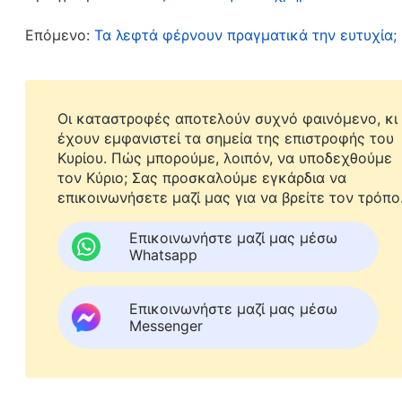
ανθρώπους που δεν διαθέτουν καθόλου συνει
Επόμενο:
Τα λεφτά φέρνουν πραγματικά την ευτυχία;
απάντηση από τους ανθρώπους. Επιθυμεί να αν
πνεύμα σου, και να σου φέρει νερό και τροφή 
πεινάς πια. Όταν είσαι αποκαμωμένος και αι
Οι καταστροφές αποτελούν συχνό φαινόμενο, κι
κόσμου, μη νιώθεις χαμένος, μην κλαις. Ο
Παν
έχουν εμφανιστεί τα σημεία της επιστροφής του
άφιξή σου οποιαδήποτε στιγμή. Επαγρυπνεί στ
Κυρίου. Πώς μπορούμε, λοιπόν, να υποδεχθούμε
τον Κύριο; Σας προσκαλούμε εγκάρδια να
πίσω. Περιμένει την ημέρα που θα ανακτήσεις
επικοινωνήσετε μαζί μας για να βρείτε τον τρόπο
συνειδητοποιήσεις ότι προήλθες από τον Θεό, 
σε άγνωστο χρόνο έχασες καθ’ οδόν τη συνει
Επικοινωνήστε μαζί μας μέσω
Whatsapp
έναν “πατέρα”· επιπλέον, όταν θα συνειδητοπ
επαγρυπνούσε και περίμενε εκεί πέρα την επ
Επικοινωνήστε μαζί μας μέσω
απεγνωσμένη λαχτάρα, περιμένει μιαν απόκρι
Messenger
περιμένει είναι άκρως ανεκτίμητο και αυτά γ
ανθρώπινου πνεύματος. Ίσως να παρακολουθεί