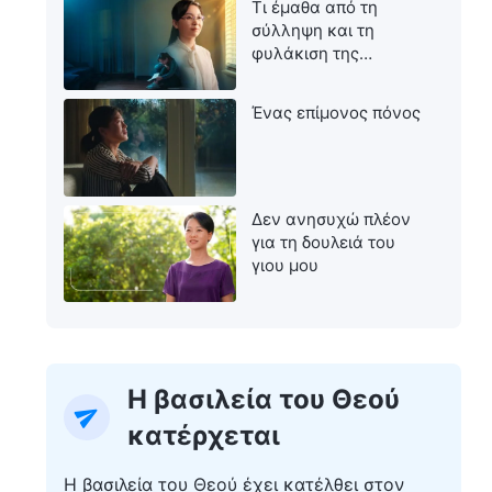
Τι έμαθα από τη
σύλληψη και τη
φυλάκιση της
μητέρας μου
Ένας επίμονος πόνος
Δεν ανησυχώ πλέον
για τη δουλειά του
γιου μου
Η βασιλεία του Θεού
κατέρχεται
Η βασιλεία του Θεού έχει κατέλθει στον