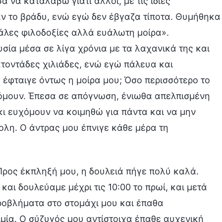
 να καταλάβω γιατί άλλοι, με τις ίδιες
άν το βράδυ, ενώ εγώ δεν έβγαζα τίποτα. Θυμήθηκα
γάλες φιλοδοξίες αλλά ευάλωτη μοίρα».
σία μέσα σε λίγα χρόνια με τα λαχανικά της και
κατοντάδες χιλιάδες, ενώ εγώ πάλευα και
έφταιγε όντως η μοίρα μου; Όσο περισσότερο το
όμουν. Έπεσα σε απόγνωση, ένιωθα απελπισμένη
κι ευχόμουν να κοιμηθώ για πάντα και να μην
λη. Ο άντρας μου έπνιγε κάθε μέρα τη
Προς έκπληξή μου, η δουλειά πήγε πολύ καλά.
αι δουλεύαμε μέχρι τις 10:00 το πρωί, και μετά
προβλήματα στο στομάχι μου και έπαθα
μία. Ο σύζυγός μου αντίστοιχα έπαθε αυχενική