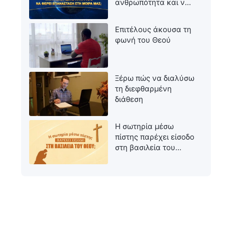
ανθρωπότητα και να
φέρει επανάσταση
στη μοίρα μας;
Επιτέλους άκουσα τη
φωνή του Θεού
Ξέρω πώς να διαλύσω
τη διεφθαρμένη
διάθεση
Η σωτηρία μέσω
πίστης παρέχει είσοδο
στη βασιλεία του
Θεού;