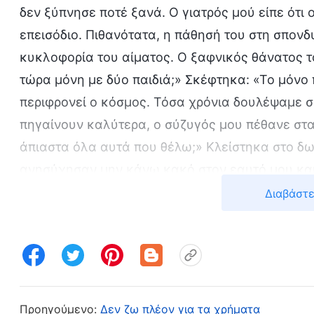
δεν ξύπνησε ποτέ ξανά. Ο γιατρός μού είπε ότι
επεισόδιο. Πιθανότατα, η πάθησή του στη σπονδυ
κυκλοφορία του αίματος. Ο ξαφνικός θάνατος 
τώρα μόνη με δύο παιδιά;» Σκέφτηκα: «Το μόνο
περιφρονεί ο κόσμος. Τόσα χρόνια δουλέψαμε 
πηγαίνουν καλύτερα, ο σύζυγός μου πέθανε στα 
άπιαστα όλα αυτά που θέλω;» Κλείστηκα στο δω
ανησύχησαν μην κάνω κακό στον εαυτό μου και
όμως, που μπορούσαν να μου προσφέρουν ήταν 
Διαβάστε
τίποτα να διώξουν τη στενοχώρια από την καρδι
Αργότερα, ένας συγγενής έφερε μια αδελφή για 
διάβασε ένα χωρίο από τα λόγια του Θεού: «
Ο Π
ανθρώπους που έχουν υποφέρει βαθύτατα· τα
Προηγούμενο:
Δεν ζω πλέον για τα χρήματα