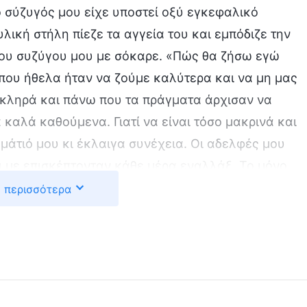
 ο σύζυγός μου είχε υποστεί οξύ εγκεφαλικό
λική στήλη πίεζε τα αγγεία του και εμπόδιζε την
του συζύγου μου με σόκαρε. «Πώς θα ζήσω εγώ
 που ήθελα ήταν να ζούμε καλύτερα και να μη μας
σκληρά και πάνω που τα πράγματα άρχισαν να
καλά καθούμενα. Γιατί να είναι τόσο μακρινά και
μάτιό μου κι έκλαιγα συνέχεια. Οι αδελφές μου
 με επισκέπτονταν κάθε μέρα εναλλάξ. Το μόνο,
λίγα λόγια παρηγοριάς, που δεν μπορούσαν με
 περισσότερα
ά μου.
να μοιραστεί το ευαγγέλιο μαζί μου. Η αδελφή μού
αντοδύναμος δείχνει έλεος σ’ αυτούς τους
υτόχρονα, αποστρέφεται αυτούς τους