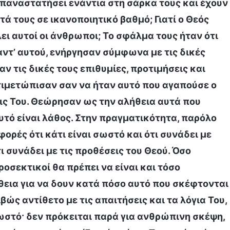
επαναστατήσει ενάντια στη σάρκα τους και έχουν
ά τους σε ικανοποιητικό βαθμό; Γιατί ο Θεός
ι αυτοί οι άνθρωποι; Το σφάλμα τους ήταν ότι
αντ’ αυτού, ενήργησαν σύμφωνα με τις δικές
ν τις δικές τους επιθυμίες, προτιμήσεις και
ντιμετώπισαν σαν να ήταν αυτό που αγαπούσε ο
εις Του. Θεώρησαν ως την αλήθεια αυτά που
υτό είναι λάθος. Στην πραγματικότητα, παρόλο
ορές ότι κάτι είναι σωστό και ότι συνάδει με
ι συνάδει με τις προθέσεις του Θεού. Όσο
οσεκτικοί θα πρέπει να είναι και τόσο
θεια για να δουν κατά πόσο αυτό που σκέφτονται
ιβώς αντίθετο με τις απαιτήσεις και τα λόγια Του,
σωστό· δεν πρόκειται παρά για ανθρώπινη σκέψη,