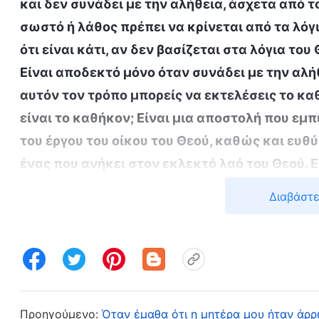
και δεν συνάδει με την αλήθεια, άσχετα από το
σωστό ή λάθος πρέπει να κρίνεται από τα λόγ
ότι είναι κάτι, αν δεν βασίζεται στα λόγια του
Είναι αποδεκτό μόνο όταν συνάδει με την αλή
αυτόν τον τρόπο μπορείς να εκτελέσεις το κ
είναι το καθήκον; Είναι μια αποστολή που εμ
του έργου του οίκου του Θεού, καθώς και ευθ
ένας που ανήκει στον εκλεκτό λαό του Θεού. 
οικογενειακή υπόθεση; Ισχύει ότι από τη στιγ
Διαβάστε
καθήκον αυτό γίνεται προσωπική σου υπόθεση
λοιπόν, να εκπληρώνεις το καθήκον σου; Ενερ
τα πρότυπα του Θεού, και βασίζοντας τη συμπ
ανθρώπινες υποκειμενικές επιθυμίες. Κάποιοι
ανατεθεί ένα καθήκον, δεν είναι δική μου υπό
Προηγούμενο:
Όταν έμαθα ότι η μητέρα μου ήταν άρ