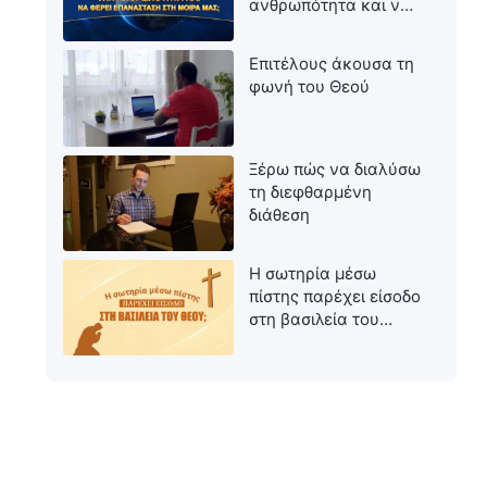
ανθρωπότητα και να
φέρει επανάσταση
στη μοίρα μας;
Επιτέλους άκουσα τη
φωνή του Θεού
Ξέρω πώς να διαλύσω
τη διεφθαρμένη
διάθεση
Η σωτηρία μέσω
πίστης παρέχει είσοδο
στη βασιλεία του
Θεού;