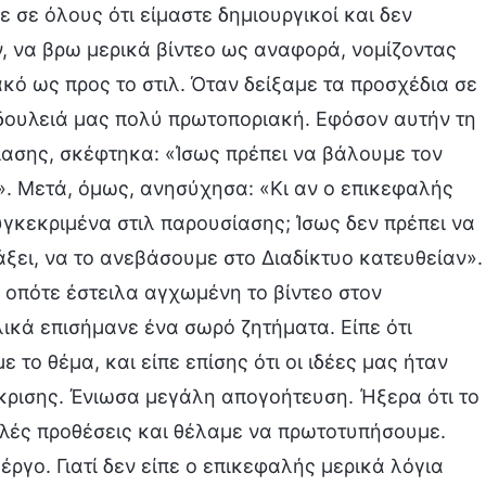
 σε όλους ότι είμαστε δημιουργικοί και δεν
, να βρω μερικά βίντεο ως αναφορά, νομίζοντας
κό ως προς το στιλ. Όταν δείξαμε τα προσχέδια σε
δουλειά μας πολύ πρωτοποριακή. Εφόσον αυτήν τη
ίασης, σκέφτηκα: «Ίσως πρέπει να βάλουμε τον
ι». Μετά, όμως, ανησύχησα: «Κι αν ο επικεφαλής
υγκεκριμένα στιλ παρουσίασης; Ίσως δεν πρέπει να
άξει, να το ανεβάσουμε στο Διαδίκτυο κατευθείαν».
 οπότε έστειλα αγχωμένη το βίντεο στον
λικά επισήμανε ένα σωρό ζητήματα. Είπε ότι
 το θέμα, και είπε επίσης ότι οι ιδέες μας ήταν
άκρισης. Ένιωσα μεγάλη απογοήτευση. Ήξερα ότι το
αλές προθέσεις και θέλαμε να πρωτοτυπήσουμε.
ργο. Γιατί δεν είπε ο επικεφαλής μερικά λόγια