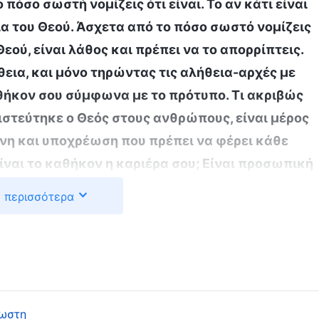
 πόσο σωστή νομίζεις ότι είναι. Το αν κάτι είναι
ια του Θεού. Άσχετα από το πόσο σωστό νομίζεις
 Θεού, είναι λάθος και πρέπει να το απορρίπτεις.
θεια, και μόνο τηρώντας τις αλήθεια-αρχές με
αθήκον σου σύμφωνα με το πρότυπο. Τι ακριβώς
πιστεύτηκε ο Θεός στους ανθρώπους, είναι μέρος
ύνη και υποχρέωση που πρέπει να φέρει κάθε
Είναι το καθήκον η καριέρα σου; Είναι προσωπική
μή που σου έχει ανατεθεί ένα καθήκον, το
 περισσότερα
; Δεν ισχύει σε καμία περίπτωση. Πώς οφείλεις,
γώντας σύμφωνα με τις απαιτήσεις, τα λόγια και
εριφορά σου στις αλήθεια-αρχές και όχι στις
 άνθρωποι λένε: “Από τη στιγμή που μου έχει
θεση; Το καθήκον μου είναι ευθύνη μου· δεν είναι
ρωστη