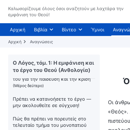
της κατάκτησης (4)
Καλωσορίζουμε όλους όσοι αναζητούν με λαχτάρα την
εμφάνιση του Θεού!
Άσκηση (6)
Αρχική
Βιβλία
Βίντεο
Ύμνοι
Αναγνώ
Υπηρετείστε όπως οι Ισραηλίτες
Αρχική
Αναγνώσεις
Οι εμπειρίες του Πέτρου: η γνώση
του για την παίδευση και την κρίση
(Μέρος πρώτο)
Ο Λόγος, τόμ. 1: Η εμφάνιση και
το έργο του Θεού (Ανθολογία)
Οι εμπειρίες του Πέτρου: η γνώση
του για την παίδευση και την κρίση
Ό
(Μέρος δεύτερο)
Πρέπει να κατανοήσετε το έργο —
Οι άνθρω
μην ακολουθείτε σε σύγχυση!
«Θεός». 
Πώς θα πρέπει να πορευτείς στο
πιστεύου
τελευταίο τμήμα του μονοπατιού