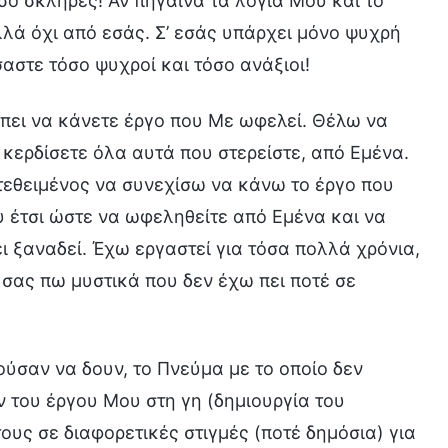
σο σκληρές! Αν πήγαινα τα λόγια Μου και το
λλά όχι από εσάς. Σ’ εσάς υπάρχει μόνο ψυχρή
σαστε τόσο ψυχροί και τόσο ανάξιοι!
έπει να κάνετε έργο που Με ωφελεί. Θέλω να
 κερδίσετε όλα αυτά που στερείστε, από Εμένα.
ατεθειμένος να συνεχίσω να κάνω το έργο που
υ έτσι ώστε να ωφεληθείτε από Εμένα και να
ει ξαναδεί. Έχω εργαστεί για τόσα πολλά χρόνια,
σας πω μυστικά που δεν έχω πει ποτέ σε
ύσαν να δουν, το Πνεύμα με το οποίο δεν
 του έργου Μου στη γη (δημιουργία του
υς σε διαφορετικές στιγμές (ποτέ δημόσια) για