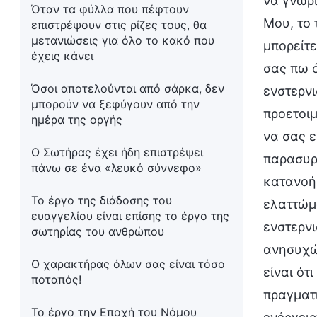
να γνωρί
Όταν τα φύλλα που πέφτουν
Μου, το 
επιστρέψουν στις ρίζες τους, θα
μετανιώσεις για όλο το κακό που
μπορείτε
έχεις κάνει
σας πω ό
Όσοι αποτελούνται από σάρκα, δεν
ενστερνι
μπορούν να ξεφύγουν από την
προετοι
ημέρα της οργής
να σας 
Ο Σωτήρας έχει ήδη επιστρέψει
παρασυρθ
πάνω σε ένα «λευκό σύννεφο»
κατανοήσ
Το έργο της διάδοσης του
ελαττώμα
ευαγγελίου είναι επίσης το έργο της
ενστερνι
σωτηρίας του ανθρώπου
ανησυχώ 
Ο χαρακτήρας όλων σας είναι τόσο
είναι ότ
ποταπός!
πραγματ
Το έργο την Εποχή του Νόμου