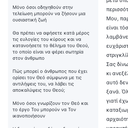
μετά υπα
Μόνο όσοι οδηγηθούν στην
περισσότ
τελείωση μπορούν να ζήσουν μια
Μου, παρ
ουσιαστική ζωή
είναι τό
Θα πρέπει να αφήσετε κατά μέρος
λαμβάνε
τις ευλογίες του κύρους και να
κατανοήσετε το θέλημα του Θεού,
ευχάριστ
το οποίο είναι να φέρει σωτηρία
στριγκλί
στον άνθρωπο
Σας δίνω
Πώς μπορεί ο άνθρωπος που έχει
κι ανεξέ
ορίσει τον Θεό σύμφωνα με τις
αυτό δεν
αντιλήψεις του, να λάβει τις
αποκαλύψεις του Θεού;
ξανά. Όλ
γιατί έχ
Μόνο όσοι γνωρίζουν τον Θεό και
το έργο Του μπορούν να Τον
καταξιωμ
ικανοποιήσουν
αρχαιότη