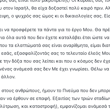
ας σας είναι πολύ μικροπρεπής! Οι καρδιές σας τό
 στον Ισραήλ, θα είχα δοξαστεί πολύ καιρό πριν. Α
ιψη, ο ψυχρός σας ώμος κι οι δικαιολογίες σας. Εί
ι να προσφέρετε τα πάντα για το έργο Μου. Θα πρ
ια όλα αυτά που δεν έχετε καταλάβει έτσι ώστε να
ου τα ελαττώματά σας είναι αναρίθμητα, είμαι δι
’ εσάς, εξασφαλίζοντάς σας το τελευταίο έλεός Μο
ε την δόξα που σας λείπει και που ο κόσμος δεν έχ
ένας ανάμεσά σας δεν Με έχει γνωρίσει. Θέλω να 
 άλλον.
 στους ανθρώπους, ήμουν το Πνεύμα που δεν μπορο
ν να έρθουν σε επαφή. Εξαιτίας των τριών σταδίων
λύτρωση, και καταστροφή), εμφανίζομαι ανάμεσά το