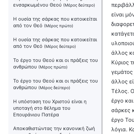
ενσαρκωμένου Θεού
περιβάλλ
(Μέρος δεύτερο)
είναι μό
Η ουσία της σάρκας που κατοικείται
διαφορετ
από τον Θεό
(Μέρος πρώτο)
κατάγετα
Η ουσία της σάρκας που κατοικείται
υλοποιού
από τον Θεό
(Μέρος δεύτερο)
άλλος κά
Το έργο του Θεού και οι πράξεις του
Κύριος τ
ανθρώπου
(Μέρος πρώτο)
γεμάτος 
Το έργο του Θεού και οι πράξεις του
άλλος εί
ανθρώπου
(Μέρος δεύτερο)
Τέλος. Ο
έργο και
Η υπόσταση του Χριστού είναι η
υποταγή στο θέλημα του
σάρκες κ
Επουράνιου Πατέρα
έργο Του
Αποκαθιστώντας την κανονική ζωή
λόγια. Κ