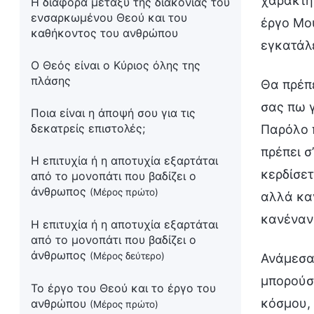
χαρακτήρ
Η διαφορά μεταξύ της διακονίας του
ενσαρκωμένου Θεού και του
έργο Μου
καθήκοντος του ανθρώπου
εγκατάλε
Ο Θεός είναι ο Κύριος όλης της
πλάσης
Θα πρέπε
σας πω γ
Ποια είναι η άποψή σου για τις
δεκατρείς επιστολές;
Παρόλο π
πρέπει σ
Η επιτυχία ή η αποτυχία εξαρτάται
κερδίσετ
από το μονοπάτι που βαδίζει ο
άνθρωπος
(Μέρος πρώτο)
αλλά καν
κανέναν
Η επιτυχία ή η αποτυχία εξαρτάται
από το μονοπάτι που βαδίζει ο
άνθρωπος
(Μέρος δεύτερο)
Ανάμεσα
μπορούσα
Το έργο του Θεού και το έργο του
κόσμου, 
ανθρώπου
(Μέρος πρώτο)