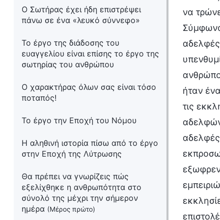
Ο Σωτήρας έχει ήδη επιστρέψει
να τρώνε
πάνω σε ένα «λευκό σύννεφο»
Σύμφωνα 
Το έργο της διάδοσης του
αδελφές,
ευαγγελίου είναι επίσης το έργο της
υπενθυμί
σωτηρίας του ανθρώπου
ανθρώπο
Ο χαρακτήρας όλων σας είναι τόσο
ήταν ένα
ποταπός!
τις εκκλ
Το έργο την Εποχή του Νόμου
αδελφών 
αδελφές
Η αληθινή ιστορία πίσω από το έργο
εκπροσω
στην Εποχή της Λύτρωσης
εξωφρεν
Θα πρέπει να γνωρίζεις πώς
εμπειριώ
εξελίχθηκε η ανθρωπότητα στο
σύνολό της μέχρι την σήμερον
εκκλησίε
ημέρα
(Μέρος πρώτο)
επιστολέ