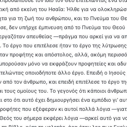
κπροσωπούσε τον ίδιο τον Θεό επιτελώντας ένα στά
ική από εκείνη του Ησαΐα: Ήλθε για να ολοκληρώσε
τα για τη ζωή του ανθρώπου, και το Πνεύμα του Θ
σε, δεν υπήρχε έμπνευση από το Πνεύμα του Θεού ο
ργαζόταν απευθείας —πράγμα που αρκεί για να απο
 Το έργο που επιτέλεσε ήταν το έργο της λύτρωση
ταν προφήτης και απόστολος, αλλά, ακόμη περισσότ
 μπορούσαν μόνο να εκφράζουν προφητείες και αδ
τελώντας οποιοδήποτε άλλο έργο. Επειδή ο Ιησούς 
ν από τον άνθρωπο, και επειδή επιτέλεσε το έργο 
ι τους ομοίους του. Το γεγονός ότι κάποιοι άνθρω
ι στο ότι αυτό έχει δημιουργήσει ένα εμπόδιο γι’ 
ροφήτες που εξέφεραν κι αυτοί πολλά λόγια —γιατί
Θεός του σήμερα εκφέρει λόγια —αρκεί αυτό για να