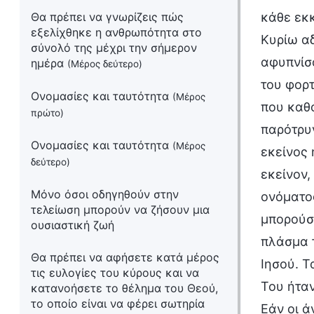
Θα πρέπει να γνωρίζεις πώς
κάθε εκκ
εξελίχθηκε η ανθρωπότητα στο
Κυρίω αδ
σύνολό της μέχρι την σήμερον
αφυπνίσο
ημέρα
(Μέρος δεύτερο)
του φορτ
Ονομασίες και ταυτότητα
(Μέρος
που καθο
πρώτο)
παρότρυν
Ονομασίες και ταυτότητα
(Μέρος
εκείνος 
δεύτερο)
εκείνον,
Μόνο όσοι οδηγηθούν στην
ονόματος
τελείωση μπορούν να ζήσουν μια
μπορούσε
ουσιαστική ζωή
πλάσμα τ
Θα πρέπει να αφήσετε κατά μέρος
Ιησού. Τ
τις ευλογίες του κύρους και να
Του ήταν
κατανοήσετε το θέλημα του Θεού,
το οποίο είναι να φέρει σωτηρία
Εάν οι ά