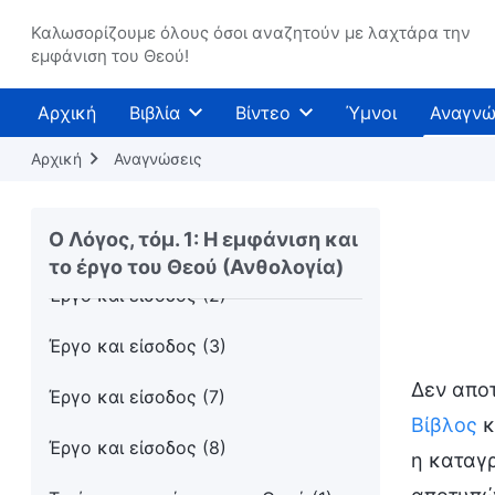
Είσαι κάποιος που έχει έρθει στη
Καλωσορίζουμε όλους όσοι αναζητούν με λαχτάρα την
ζωή;
εμφάνιση του Θεού!
Το να έχετε μία αμετάβλητη διάθεση
Αρχική
Βιβλία
Βίντεο
Ύμνοι
Αναγνώ
σημαίνει πως είστε εχθρικοί προς
τον Θεό
Αρχική
Αναγνώσεις
Όλοι εκείνοι που δεν γνωρίζουν τον
Θεό είναι αυτοί που αντιμάχονται
Ο Λόγος, τόμ. 1: Η εμφάνιση και
τον Θεό
το έργο του Θεού (Ανθολογία)
Έργο και είσοδος (2)
Έργο και είσοδος (3)
Δεν αποτ
Έργο και είσοδος (7)
Βίβλος
κ
Έργο και είσοδος (8)
η καταγρ