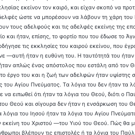
λησίας εκείνον τον καιρό, και είχαν σκοπό να προ
ελφές ώστε να μπορέσουν να λάβουν τη χάρη του Κ
υν τους αδελφούς και τις αδελφές εκείνης της εποχ
ίο και ήταν, επίσης, το φορτίο που του έδωσε το Ά
δήγησε τις εκκλησίες του καιρού εκείνου, που έγρα
ε —αυτή ήταν η ευθύνη του. Η ταυτότητά του ήταν
ήταν απλώς ένας απόστολος που εστάλη από τον Θε
 το έργο του και η ζωή των αδελφών ήταν υψίστης 
 του Αγίου Πνεύματος. Τα λόγια του δεν ήταν τα λ
 να ειπωθεί ότι ήταν τα λόγια του Θεού, διότι ο 
ου Θεού και σίγουρα δεν ήταν η ενσάρκωση του Θεο
α λόγια του Ιησού ήταν τα λόγια του Αγίου Πνεύματο
 εκείνη του Χριστού —του Υιού του Θεού. Πώς θα μ
νθρωποι βλέπουν τις επιστολές ή τα λόγια του Παύλ