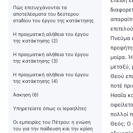
επειδή ε
Πώς επιτυγχάνονται τα
διαφορετ
αποτελέσματα του δεύτερου
απαραίτη
σταδίου του έργου της κατάκτησης
επιτελού
Η πραγματική αλήθεια του έργου
Πνεύμα ε
της κατάκτησης (2)
προφήτη.
Η πραγματική αλήθεια του έργου
μοίρα. Ή
της κατάκτησης (3)
μεταξύ,
Η πραγματική αλήθεια του έργου
Θεού επι
της κατάκτησης (4)
ποτέ πρι
Άσκηση (6)
Ησαΐα κα
οφείλετα
Υπηρετείστε όπως οι Ισραηλίτες
πολλοί π
Οι εμπειρίες του Πέτρου: η γνώση
Θεός; Ο 
του για την παίδευση και την κρίση