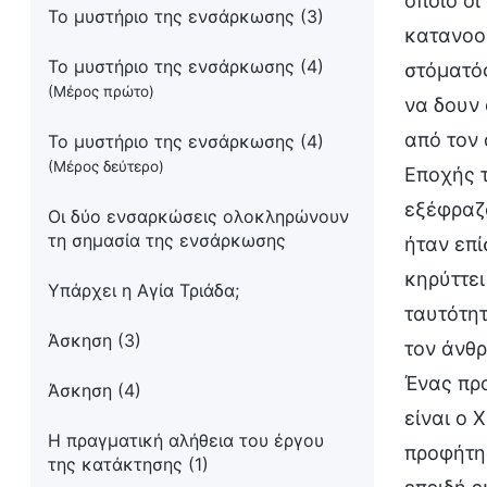
οποίο οι
Το μυστήριο της ενσάρκωσης (3)
κατανοού
Το μυστήριο της ενσάρκωσης (4)
στόματός
(Μέρος πρώτο)
να δουν 
από τον 
Το μυστήριο της ενσάρκωσης (4)
(Μέρος δεύτερο)
Εποχής τ
εξέφραζα
Οι δύο ενσαρκώσεις ολοκληρώνουν
τη σημασία της ενσάρκωσης
ήταν επί
κηρύττει
Υπάρχει η Αγία Τριάδα;
ταυτότη
Άσκηση (3)
τον άνθρ
Ένας προ
Άσκηση (4)
είναι ο 
Η πραγματική αλήθεια του έργου
προφήτης
της κατάκτησης (1)