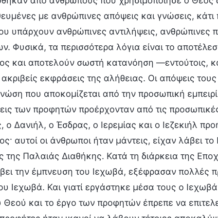
θηκαν από ανθρώπους που χρησιμοποίησε ο Θεός δ
θευμένες με ανθρώπινες απόψεις και γνώσεις, κάτι
λου υπάρχουν ανθρώπινες αντιλήψεις, ανθρώπινες 
. Φυσικά, τα περισσότερα λόγια είναι το αποτέλεσ
ς και αποτελούν σωστή κατανόηση —εντούτοις, και
ακριβείς εκφράσεις της αλήθειας. Οι απόψεις τους 
νώση που αποκομίζεται από την προσωπική εμπειρί
εις των προφητών προέρχονταν από τις προσωπικές
, ο Δανιήλ, ο Έσδρας, ο Ιερεμίας και ο Ιεζεκιήλ π
ς· αυτοί οι άνθρωποι ήταν μάντεις, είχαν λάβει το
 της Παλαιάς Διαθήκης. Κατά τη διάρκεια της Εποχή
βει την έμπνευση του Ιεχωβά, εξέφρασαν πολλές π
ου Ιεχωβά. Και γιατί εργάστηκε μέσα τους ο Ιεχωβά
 Θεού και το έργο των προφητών έπρεπε να επιτελε