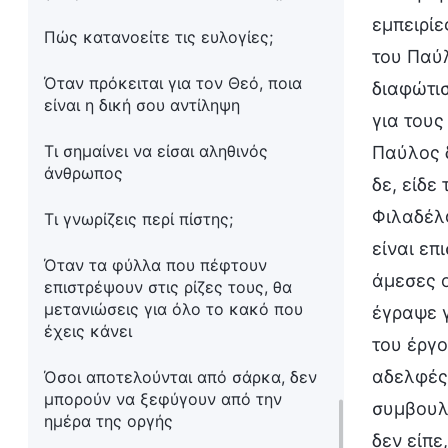
εμπειρίε
Πώς κατανοείτε τις ευλογίες;
του Παύ
Όταν πρόκειται για τον Θεό, ποια
διαφώτισ
είναι η δική σου αντίληψη
για τους
Τι σημαίνει να είσαι αληθινός
Παύλος δ
άνθρωπος
δε, είδε
Φιλαδέλφ
Τι γνωρίζεις περί πίστης;
είναι επ
Όταν τα φύλλα που πέφτουν
άμεσες ο
επιστρέψουν στις ρίζες τους, θα
μετανιώσεις για όλο το κακό που
έγραψε γ
έχεις κάνει
του έργο
αδελφές,
Όσοι αποτελούνται από σάρκα, δεν
μπορούν να ξεφύγουν από την
συμβουλέ
ημέρα της οργής
δεν είπε