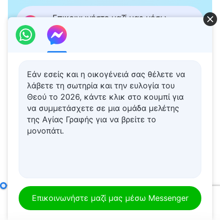
Επικοινωνήστε μαζί μας μέσω
Messenger
Σχετικό περιεχόμενο
Εάν εσείς και η οικογένειά σας θέλετε να
λάβετε τη σωτηρία και την ευλογία του
Θεού το 2026, κάντε κλικ στο κουμπί για
Ομιλία του Θεού | «Το
να συμμετάσχετε σε μια ομάδα μελέτης
μυστήριο της
της Αγίας Γραφής για να βρείτε το
ενσάρκωσης (4)»
μονοπάτι.
(Μέρος δεύτερο)
45:58
Ομιλία του Θεού |
«Ξέφυγε από την
επιρροή του σκότους και
Γαληνεύοντας την καρδιά σου ενώπιον του Θεού
θα αποκτηθείς από τον
Επικοινωνήστε μαζί μας μέσω Messenger
20:53
00:00
24:39
Θεό»