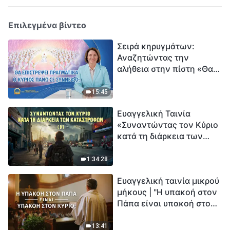
Επιλεγμένα βίντεο
Σειρά κηρυγμάτων:
Αναζητώντας την
αλήθεια στην πίστη «Θα
επιστρέψει πραγματικά ο
Κύριος πάνω σε
15:45
σύννεφο;»
Ευαγγελική Ταινία
«Συναντώντας τον Κύριο
κατά τη διάρκεια των
καταστροφών» (B) Η Γη
εισέρχεται σε μια
1:34:28
«περίοδο μαζικής
Ευαγγελική ταινία μικρού
εξαφάνισης». Οι
μήκους | "Η υπακοή στον
καταστροφές χτυπούν.
Πάπα είναι υπακοή στον
Ξεκινά η αντίστροφη
Κύριο;"
μέτρηση για την
ανθρωπότητα. Έχεις βρει
13:41